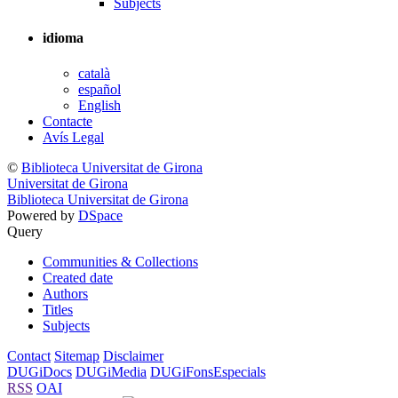
Subjects
idioma
català
español
English
Contacte
Avís Legal
©
Biblioteca Universitat de Girona
Universitat de Girona
Biblioteca Universitat de Girona
Powered by
DSpace
Query
Communities & Collections
Created date
Authors
Titles
Subjects
Contact
Sitemap
Disclaimer
DUGiDocs
DUGiMedia
DUGiFonsEspecials
RSS
OAI