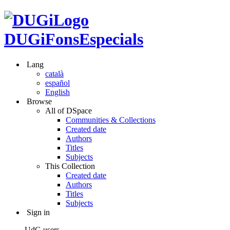
DUGiFonsEspecials
Lang
català
español
English
Browse
All of DSpace
Communities & Collections
Created date
Authors
Titles
Subjects
This Collection
Created date
Authors
Titles
Subjects
Sign in
UdG users