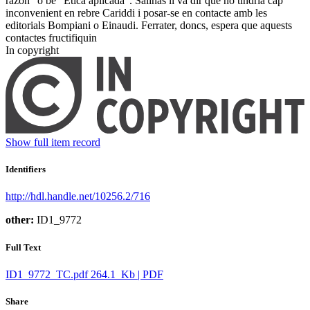
razón" o bé "Etica aplicada". Salinas li va dir que no tindria cap
inconvenient en rebre Cariddi i posar-se en contacte amb les
editorials Bompiani o Einaudi. Ferrater, doncs, espera que aquests
contactes fructifiquin ​
In copyright
Show full item record
Identifiers
http://hdl.handle.net/10256.2/716
other:
ID1_9772
Full Text
ID1_9772_TC.pdf
264.1 Kb | PDF
Share