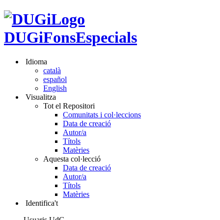
DUGiFonsEspecials
Idioma
català
español
English
Visualitza
Tot el Repositori
Comunitats i col·leccions
Data de creació
Autor/a
Títols
Matèries
Aquesta col·lecció
Data de creació
Autor/a
Títols
Matèries
Identifica't
Usuaris UdG