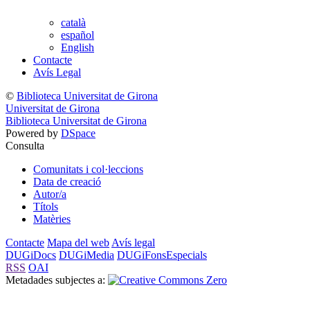
català
español
English
Contacte
Avís Legal
©
Biblioteca Universitat de Girona
Universitat de Girona
Biblioteca Universitat de Girona
Powered by
DSpace
Consulta
Comunitats i col·leccions
Data de creació
Autor/a
Títols
Matèries
Contacte
Mapa del web
Avís legal
DUGiDocs
DUGiMedia
DUGiFonsEspecials
RSS
OAI
Metadades subjectes a: