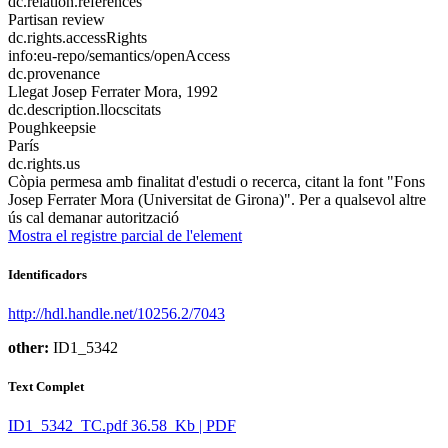
dc.relation.references
Partisan review
dc.rights.accessRights
info:eu-repo/semantics/openAccess
dc.provenance
Llegat Josep Ferrater Mora, 1992
dc.description.llocscitats
Poughkeepsie
París
dc.rights.us
Còpia permesa amb finalitat d'estudi o recerca, citant la font "Fons
Josep Ferrater Mora (Universitat de Girona)". Per a qualsevol altre
ús cal demanar autorització
Mostra el registre parcial de l'element
Identificadors
http://hdl.handle.net/10256.2/7043
other:
ID1_5342
Text Complet
ID1_5342_TC.pdf
36.58 Kb | PDF