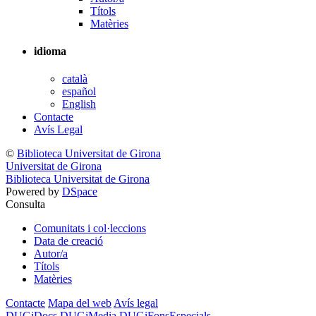
Títols
Matèries
idioma
català
español
English
Contacte
Avís Legal
©
Biblioteca Universitat de Girona
Universitat de Girona
Biblioteca Universitat de Girona
Powered by
DSpace
Consulta
Comunitats i col·leccions
Data de creació
Autor/a
Títols
Matèries
Contacte
Mapa del web
Avís legal
DUGiDocs
DUGiMedia
DUGiFonsEspecials