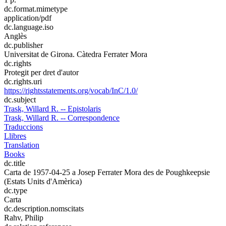
dc.format.mimetype
application/pdf
dc.language.iso
Anglès
dc.publisher
Universitat de Girona. Càtedra Ferrater Mora
dc.rights
Protegit per dret d'autor
dc.rights.uri
https://rightsstatements.org/vocab/InC/1.0/
dc.subject
Trask, Willard R. -- Epistolaris
Trask, Willard R. -- Correspondence
Traduccions
Llibres
Translation
Books
dc.title
Carta de 1957-04-25 a Josep Ferrater Mora des de Poughkeepsie
(Estats Units d'Amèrica)
dc.type
Carta
dc.description.nomscitats
Rahv, Philip