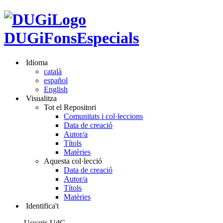
DUGiFonsEspecials
Idioma
català
español
English
Visualitza
Tot el Repositori
Comunitats i col·leccions
Data de creació
Autor/a
Títols
Matèries
Aquesta col·lecció
Data de creació
Autor/a
Títols
Matèries
Identifica't
Usuaris UdG