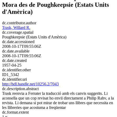
Mora des de Poughkeepsie (Estats Units
d'Amèrica)
dc.contributor.author
Trask, Willard R.
dc.coverage.spatial
Poughkeepsie (Estats Units d'Amèrica)
dc.date.accessioned
2008-10-17T09:55:06Z
dc.date.available
2008-10-17T09:55:06Z
dc.date.created
1957-04-25
dc.identifier.other
ID1_5342
dc.identifier.uri
http://hdl.handle.net/10256.2/7043
dc.description.abstract
Trask reenvia a Ferrater la traducció amb els canvis suggerits. Li
aconsella que un cop revisat ho enviï directament a Philip Rahv, a la
revista. Li demana si pot mirar de trobar uns llibres que necessita en
les llibreries que acostuma a freqüentar
dc.format.extent
1 p.