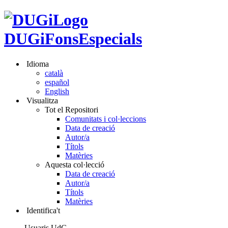
DUGiFonsEspecials
Idioma
català
español
English
Visualitza
Tot el Repositori
Comunitats i col·leccions
Data de creació
Autor/a
Títols
Matèries
Aquesta col·lecció
Data de creació
Autor/a
Títols
Matèries
Identifica't
Usuaris UdG