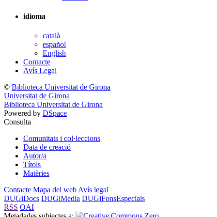
idioma
català
español
English
Contacte
Avís Legal
©
Biblioteca Universitat de Girona
Universitat de Girona
Biblioteca Universitat de Girona
Powered by
DSpace
Consulta
Comunitats i col·leccions
Data de creació
Autor/a
Títols
Matèries
Contacte
Mapa del web
Avís legal
DUGiDocs
DUGiMedia
DUGiFonsEspecials
RSS
OAI
Metadades subjectes a: