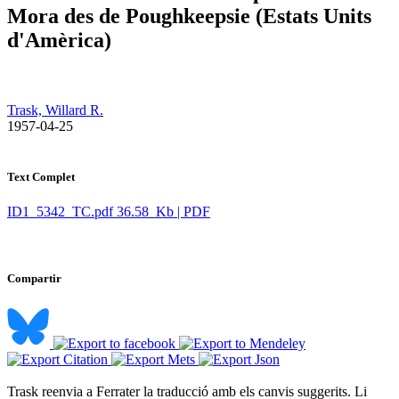
Mora des de Poughkeepsie (Estats Units
d'Amèrica)
Trask, Willard R.
​ 1957-04-25
Text Complet
ID1_5342_TC.pdf
36.58 Kb | PDF
Compartir
Trask reenvia a Ferrater la traducció amb els canvis suggerits. Li