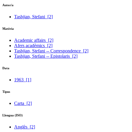
Autor/a
Tashjian, Stefani
[2]
Matèria
Academic affairs
[2]
Afers acadèmics
[2]
Tashjian, Stefani -- Correspondence
[2]
Tashjian, Stefani -- Epistolaris
[2]
Data
1963
[1]
Tipus
Carta
[2]
Llengua (ISO)
Anglès
[2]