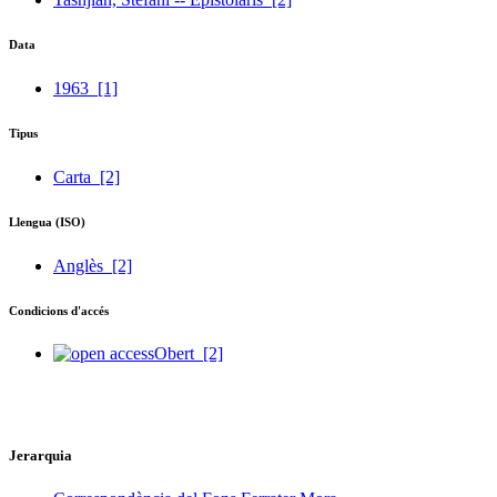
Data
1963
[1]
Tipus
Carta
[2]
Llengua (ISO)
Anglès
[2]
Condicions d'accés
Obert
[2]
Jerarquia