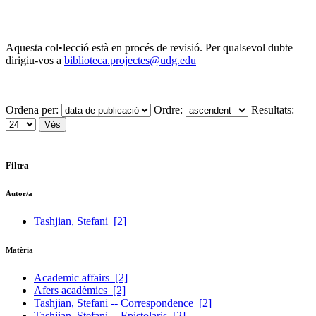
Aquesta col•lecció està en procés de revisió. Per qualsevol dubte
dirigiu-vos a
biblioteca.projectes@udg.edu
Ordena per:
Ordre:
Resultats:
Filtra
Autor/a
Tashjian, Stefani
[2]
Matèria
Academic affairs
[2]
Afers acadèmics
[2]
Tashjian, Stefani -- Correspondence
[2]
Tashjian, Stefani -- Epistolaris
[2]