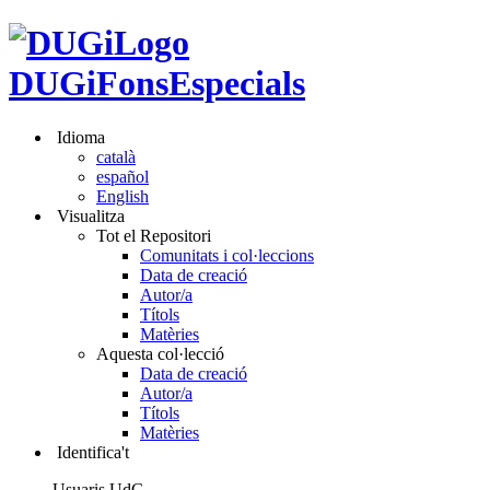
DUGiFonsEspecials
Idioma
català
español
English
Visualitza
Tot el Repositori
Comunitats i col·leccions
Data de creació
Autor/a
Títols
Matèries
Aquesta col·lecció
Data de creació
Autor/a
Títols
Matèries
Identifica't
Usuaris UdG