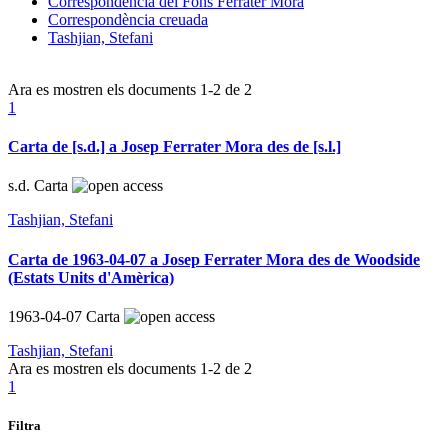
Correspondència del Fons Ferrater Mora
Correspondència creuada
Tashjian, Stefani
Ara es mostren els documents
1-2
de
2
1
Carta de [s.d.] a Josep Ferrater Mora des de [s.l.]
s.d.
Carta
Tashjian, Stefani
Carta de 1963-04-07 a Josep Ferrater Mora des de Woodside
(Estats Units d'Amèrica)
1963-04-07
Carta
Tashjian, Stefani
Ara es mostren els documents
1-2
de
2
1
Filtra