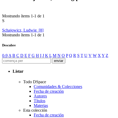
Mostrando ítems 1-1 de 1
S
Schajowicz, Ludwig [8]
Mostrando ítems 1-1 de 1
Descubre
0-9
A
B
C
D
E
F
G
H
I
J
K
L
M
N
O
P
Q
R
S
T
U
V
W
X
Y
Z
Listar
Todo DSpace
Comunidades & Colecciones
Fecha de creación
Autores
Títulos
Materias
Esta colección
Fecha de creación