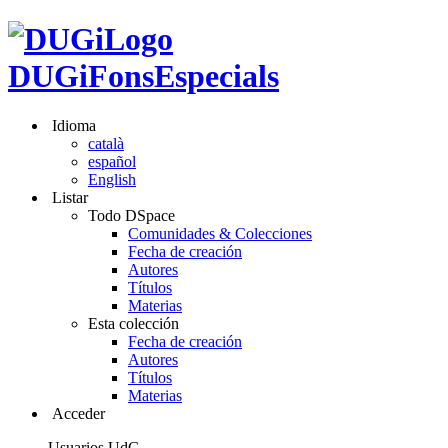
DUGiFonsEspecials
Idioma
català
español
English
Listar
Todo DSpace
Comunidades & Colecciones
Fecha de creación
Autores
Títulos
Materias
Esta colección
Fecha de creación
Autores
Títulos
Materias
Acceder
Usuarios UdG