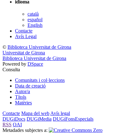
idioma
català
español
English
Contacte
Avís Legal
©
Biblioteca Universitat de Girona
Universitat de Girona
Biblioteca Universitat de Girona
Powered by
DSpace
Consulta
Comunitats i col·leccions
Data de creació
Autor/a
Títols
Matèries
Contacte
Mapa del web
Avís legal
DUGiDocs
DUGiMedia
DUGiFonsEspecials
RSS
OAI
Metadades subjectes a: