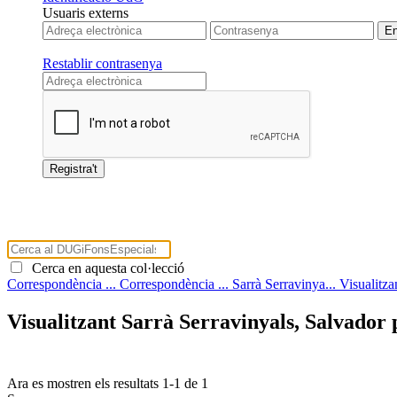
Usuaris externs
Restablir contrasenya
Cerca en aquesta col·lecció
Correspondència ...
Correspondència ...
Sarrà Serravinya...
Visualitza
Visualitzant Sarrà Serravinyals, Salvador 
Ara es mostren els resultats
1
-
1
de
1