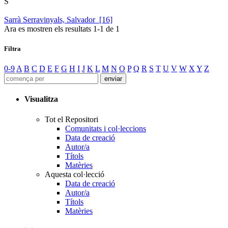
S
Sarrà Serravinyals, Salvador [16]
Ara es mostren els resultats
1
-
1
de
1
Filtra
0-9
A
B
C
D
E
F
G
H
I
J
K
L
M
N
O
P
Q
R
S
T
U
V
W
X
Y
Z
Visualitza
Tot el Repositori
Comunitats i col·leccions
Data de creació
Autor/a
Títols
Matèries
Aquesta col·lecció
Data de creació
Autor/a
Títols
Matèries