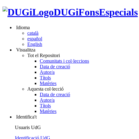
DUGiFonsEspecials
Idioma
català
español
English
Visualitza
Tot el Repositori
Comunitats i col·leccions
Data de creació
Autor/a
Títols
Matèries
Aquesta col·lecció
Data de creació
Autor/a
Títols
Matèries
Identifica't
Usuaris UdG
Identificació UdG