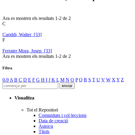
Ara es mostren els resultats
1
-
2
de
2
C
Cariddi, Walter [33]
F
Ferrater Mora, Josep [33]
Ara es mostren els resultats
1
-
2
de
2
Filtra
0-9
A
B
C
D
E
F
G
H
I
J
K
L
M
N
O
P
Q
R
S
T
U
V
W
X
Y
Z
Visualitza
Tot el Repositori
Comunitats i col·leccions
Data de creació
Autor/a
Títols