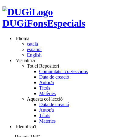
DUGiFonsEspecials
Idioma
català
español
English
Visualitza
Tot el Repositori
Comunitats i col·leccions
Data de creació
Autor/a
Títols
Matèries
Aquesta col·lecció
Data de creació
Autor/a
Títols
Matèries
Identifica't
Usuaris UdG