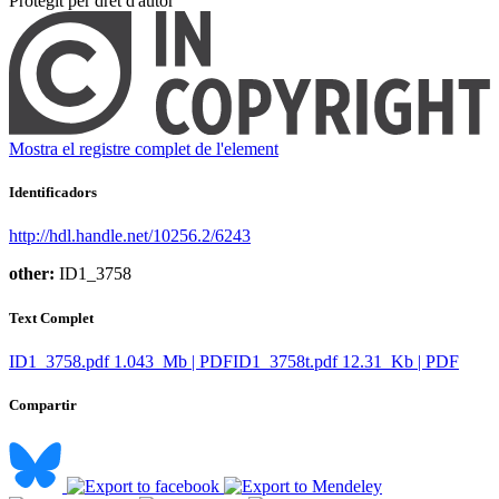
Protegit per dret d'autor
Mostra el registre complet de l'element
Identificadors
http://hdl.handle.net/10256.2/6243
other:
ID1_3758
Text Complet
ID1_3758.pdf
1.043 Mb | PDF
ID1_3758t.pdf
12.31 Kb | PDF
Compartir