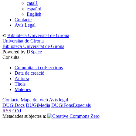
català
español
English
Contacte
Avís Legal
©
Biblioteca Universitat de Girona
Universitat de Girona
Biblioteca Universitat de Girona
Powered by
DSpace
Consulta
Comunitats i col·leccions
Data de creació
Autor/a
Títols
Matèries
Contacte
Mapa del web
Avís legal
DUGiDocs
DUGiMedia
DUGiFonsEspecials
RSS
OAI
Metadades subjectes a: