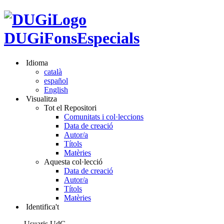
DUGiFonsEspecials
Idioma
català
español
English
Visualitza
Tot el Repositori
Comunitats i col·leccions
Data de creació
Autor/a
Títols
Matèries
Aquesta col·lecció
Data de creació
Autor/a
Títols
Matèries
Identifica't
Usuaris UdG