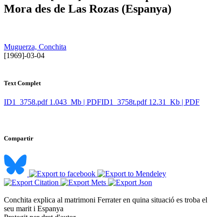
Mora des de Las Rozas (Espanya)
Muguerza, Conchita
​ [1969]-03-04
Text Complet
ID1_3758.pdf
1.043 Mb | PDF
ID1_3758t.pdf
12.31 Kb | PDF
Compartir
Conchita explica al matrimoni Ferrater en quina situació es troba el
seu marit i Espanya ​