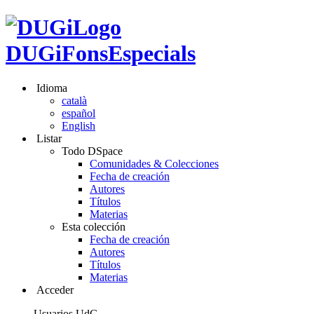
DUGiFonsEspecials
Idioma
català
español
English
Listar
Todo DSpace
Comunidades & Colecciones
Fecha de creación
Autores
Títulos
Materias
Esta colección
Fecha de creación
Autores
Títulos
Materias
Acceder
Usuarios UdG