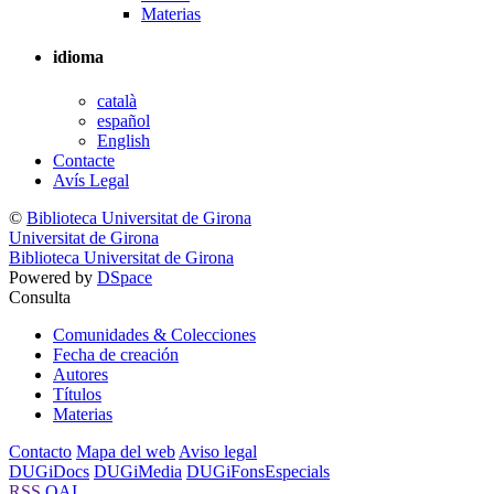
Materias
idioma
català
español
English
Contacte
Avís Legal
©
Biblioteca Universitat de Girona
Universitat de Girona
Biblioteca Universitat de Girona
Powered by
DSpace
Consulta
Comunidades & Colecciones
Fecha de creación
Autores
Títulos
Materias
Contacto
Mapa del web
Aviso legal
DUGiDocs
DUGiMedia
DUGiFonsEspecials
RSS
OAI