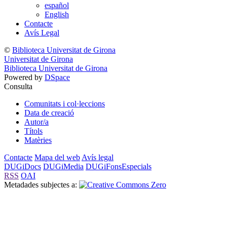
español
English
Contacte
Avís Legal
©
Biblioteca Universitat de Girona
Universitat de Girona
Biblioteca Universitat de Girona
Powered by
DSpace
Consulta
Comunitats i col·leccions
Data de creació
Autor/a
Títols
Matèries
Contacte
Mapa del web
Avís legal
DUGiDocs
DUGiMedia
DUGiFonsEspecials
RSS
OAI
Metadades subjectes a: