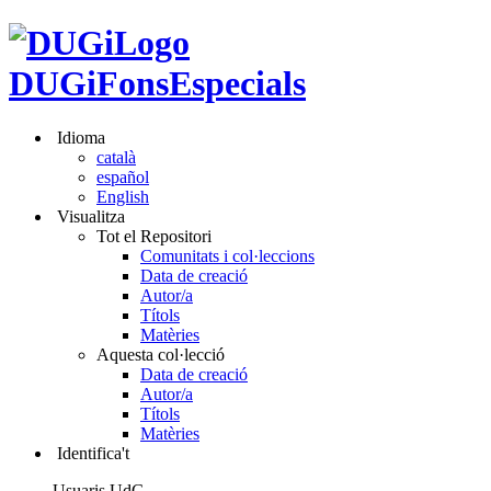
DUGiFonsEspecials
Idioma
català
español
English
Visualitza
Tot el Repositori
Comunitats i col·leccions
Data de creació
Autor/a
Títols
Matèries
Aquesta col·lecció
Data de creació
Autor/a
Títols
Matèries
Identifica't
Usuaris UdG