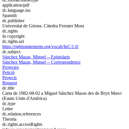
application/pdf
dc.language.iso
Spanish
dc.publisher
Universitat de Girona. Càtedra Ferrater Mora
dc.rights
In copyright
dc.rights.uri
https://rightsstatements.org/vocab/InC/1.0/
dc.subject
Sánchez Mazas, Miguel -- Epistolaris
Sánchez Mazas, Miguel -- Correspondence
Projectes
Petició
Projects
Request
dc.title
Carta de 1982-08-02 a Miguel Sánchez Mazas des de Bryn Mawr
(Estats Units d'Amèrica)
dc.type
Letter
dc.relation.references
Theoria
dc.rights.accessRights