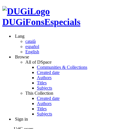
DUGiFonsEspecials
Lang
català
español
English
Browse
All of DSpace
Communities & Collections
Created date
Authors
Titles
Subjects
This Collection
Created date
Authors
Titles
Subjects
Sign in
UdG users