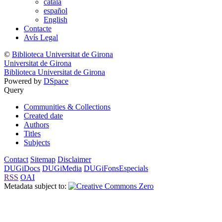
català
español
English
Contacte
Avís Legal
©
Biblioteca Universitat de Girona
Universitat de Girona
Biblioteca Universitat de Girona
Powered by
DSpace
Query
Communities & Collections
Created date
Authors
Titles
Subjects
Contact
Sitemap
Disclaimer
DUGiDocs
DUGiMedia
DUGiFonsEspecials
RSS
OAI
Metadata subject to: