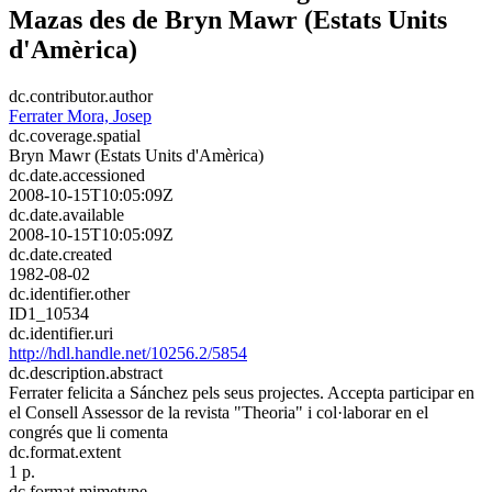
Mazas des de Bryn Mawr (Estats Units
d'Amèrica)
dc.contributor.author
Ferrater Mora, Josep
dc.coverage.spatial
Bryn Mawr (Estats Units d'Amèrica)
dc.date.accessioned
2008-10-15T10:05:09Z
dc.date.available
2008-10-15T10:05:09Z
dc.date.created
1982-08-02
dc.identifier.other
ID1_10534
dc.identifier.uri
http://hdl.handle.net/10256.2/5854
dc.description.abstract
Ferrater felicita a Sánchez pels seus projectes. Accepta participar en
el Consell Assessor de la revista "Theoria" i col·laborar en el
congrés que li comenta
dc.format.extent
1 p.
dc.format.mimetype