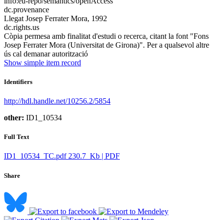
info:eu-repo/semantics/openAccess
dc.provenance
Llegat Josep Ferrater Mora, 1992
dc.rights.us
Còpia permesa amb finalitat d'estudi o recerca, citant la font "Fons
Josep Ferrater Mora (Universitat de Girona)". Per a qualsevol altre
ús cal demanar autorització
Show simple item record
Identifiers
http://hdl.handle.net/10256.2/5854
other:
ID1_10534
Full Text
ID1_10534_TC.pdf
230.7 Kb | PDF
Share