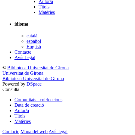
Autor/a
Títols
Matèries
idioma
català
español
English
Contacte
Avís Legal
©
Biblioteca Universitat de Girona
Universitat de Girona
Biblioteca Universitat de Girona
Powered by
DSpace
Consulta
Comunitats i col·leccions
Data de creació
Autor/a
Títols
Matèries
Contacte
Mapa del web
Avís legal