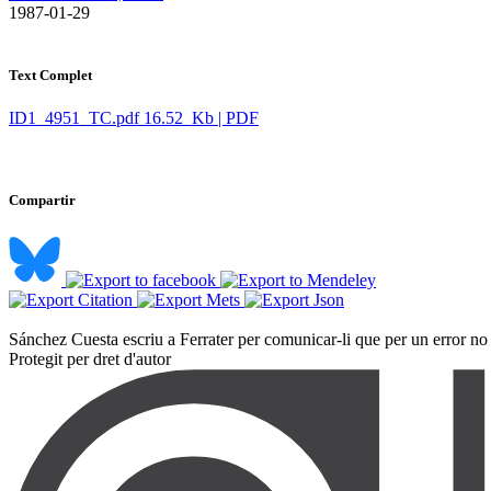
​ 1987-01-29
Text Complet
ID1_4951_TC.pdf
16.52 Kb | PDF
Compartir
Sánchez Cuesta escriu a Ferrater per comunicar-li que per un error no li h
Protegit per dret d'autor