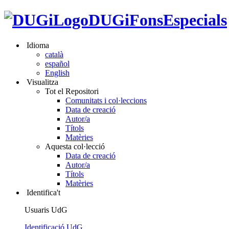
DUGiFonsEspecials
Idioma
català
español
English
Visualitza
Tot el Repositori
Comunitats i col·leccions
Data de creació
Autor/a
Títols
Matèries
Aquesta col·lecció
Data de creació
Autor/a
Títols
Matèries
Identifica't
Usuaris UdG
Identificació UdG