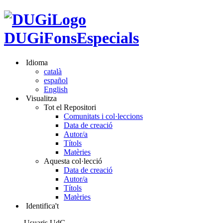
DUGiFonsEspecials
Idioma
català
español
English
Visualitza
Tot el Repositori
Comunitats i col·leccions
Data de creació
Autor/a
Títols
Matèries
Aquesta col·lecció
Data de creació
Autor/a
Títols
Matèries
Identifica't
Usuaris UdG