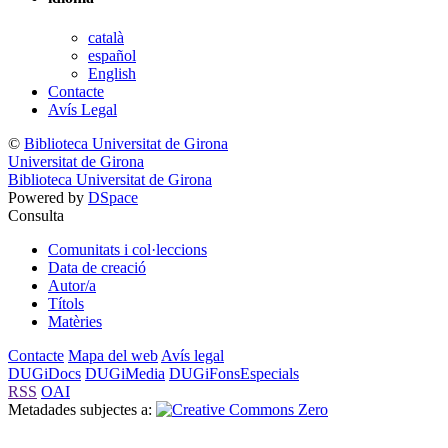
català
español
English
Contacte
Avís Legal
©
Biblioteca Universitat de Girona
Universitat de Girona
Biblioteca Universitat de Girona
Powered by
DSpace
Consulta
Comunitats i col·leccions
Data de creació
Autor/a
Títols
Matèries
Contacte
Mapa del web
Avís legal
DUGiDocs
DUGiMedia
DUGiFonsEspecials
RSS
OAI
Metadades subjectes a: