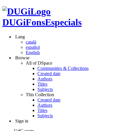
DUGiFonsEspecials
Lang
català
español
English
Browse
All of DSpace
Communities & Collections
Created date
Authors
Titles
Subjects
This Collection
Created date
Authors
Titles
Subjects
Sign in
UdG users