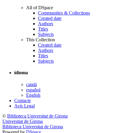
All of DSpace
Communities & Collections
Created date
Authors
Titles
Subjects
This Collection
Created date
Authors
Titles
Subjects
idioma
català
español
English
Contacte
Avís Legal
©
Biblioteca Universitat de Girona
Universitat de Girona
Biblioteca Universitat de Girona
Powered by
DSpace