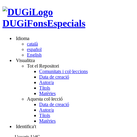
DUGiFonsEspecials
Idioma
català
español
English
Visualitza
Tot el Repositori
Comunitats i col·leccions
Data de creació
Autor/a
Títols
Matèries
Aquesta col·lecció
Data de creació
Autor/a
Títols
Matèries
Identifica't
Usuaris UdG