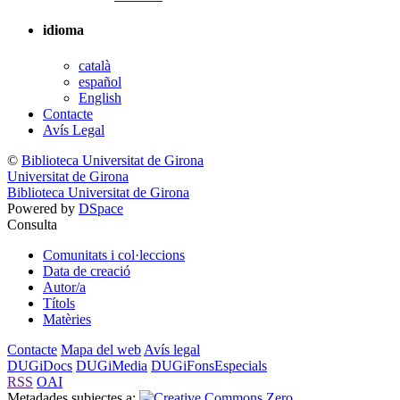
idioma
català
español
English
Contacte
Avís Legal
©
Biblioteca Universitat de Girona
Universitat de Girona
Biblioteca Universitat de Girona
Powered by
DSpace
Consulta
Comunitats i col·leccions
Data de creació
Autor/a
Títols
Matèries
Contacte
Mapa del web
Avís legal
DUGiDocs
DUGiMedia
DUGiFonsEspecials
RSS
OAI
Metadades subjectes a: