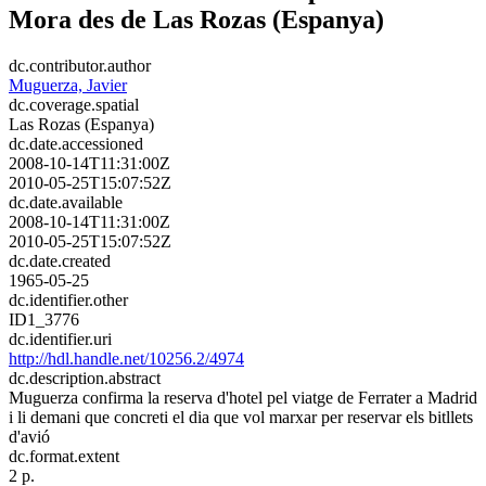
Mora des de Las Rozas (Espanya)
dc.contributor.author
Muguerza, Javier
dc.coverage.spatial
Las Rozas (Espanya)
dc.date.accessioned
2008-10-14T11:31:00Z
2010-05-25T15:07:52Z
dc.date.available
2008-10-14T11:31:00Z
2010-05-25T15:07:52Z
dc.date.created
1965-05-25
dc.identifier.other
ID1_3776
dc.identifier.uri
http://hdl.handle.net/10256.2/4974
dc.description.abstract
Muguerza confirma la reserva d'hotel pel viatge de Ferrater a Madrid
i li demani que concreti el dia que vol marxar per reservar els bitllets
d'avió
dc.format.extent
2 p.