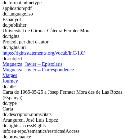
dc.format.mimetype
application/pdf
dc.language.iso
Espanyol
dc.publisher
Universitat de Girona. Càtedra Ferrater Mora
dc.rights
Protegit per dret d'autor
dc.rights.uri
https://rightsstatements.org/vocab/InC/1.0/
dc.subject
Muguerza, Javier -- Epistolaris
Muguerza, Javier -- Correspondence
Viatges
Journey
dc.title
Carta de 1965-05-25 a Josep Ferrater Mora des de Las Rozas
(Espanya)
dc.type
Carta
dc.description.nomscitats
Aranguren, José Luis López
dc.rights.accessRights
info:eu-repo/semantics/restrictedAccess
dc.provenance