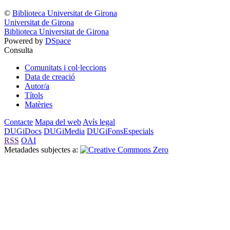
©
Biblioteca Universitat de Girona
Universitat de Girona
Biblioteca Universitat de Girona
Powered by
DSpace
Consulta
Comunitats i col·leccions
Data de creació
Autor/a
Títols
Matèries
Contacte
Mapa del web
Avís legal
DUGiDocs
DUGiMedia
DUGiFonsEspecials
RSS
OAI
Metadades subjectes a: