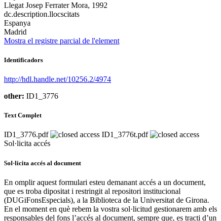
Llegat Josep Ferrater Mora, 1992
dc.description.llocscitats
Espanya
Madrid
Mostra el registre parcial de l'element
Identificadors
http://hdl.handle.net/10256.2/4974
other:
ID1_3776
Text Complet
ID1_3776.pdf
ID1_3776t.pdf
Sol·licita accés
Sol·licita accés al document
En omplir aquest formulari esteu demanant accés a un document,
que es troba dipositat i restringit al repositori institucional
(DUGiFonsEspecials), a la Biblioteca de la Universitat de Girona.
En el moment en què rebem la vostra sol·licitud gestionarem amb els
responsables del fons l’accés al document, sempre que, es tracti d’un