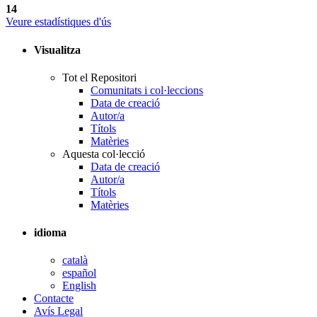
14
Veure estadístiques d'ús
Visualitza
Tot el Repositori
Comunitats i col·leccions
Data de creació
Autor/a
Títols
Matèries
Aquesta col·lecció
Data de creació
Autor/a
Títols
Matèries
idioma
català
español
English
Contacte
Avís Legal