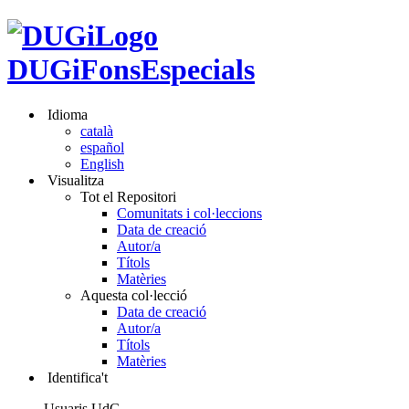
DUGiFonsEspecials
Idioma
català
español
English
Visualitza
Tot el Repositori
Comunitats i col·leccions
Data de creació
Autor/a
Títols
Matèries
Aquesta col·lecció
Data de creació
Autor/a
Títols
Matèries
Identifica't
Usuaris UdG