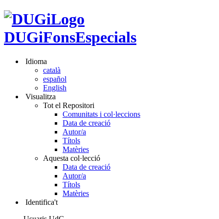
DUGiFonsEspecials
Idioma
català
español
English
Visualitza
Tot el Repositori
Comunitats i col·leccions
Data de creació
Autor/a
Títols
Matèries
Aquesta col·lecció
Data de creació
Autor/a
Títols
Matèries
Identifica't
Usuaris UdG