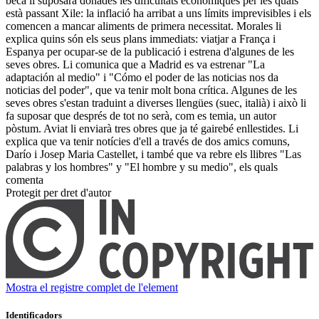
beca li suposarà donades les dificultats econòmiques per les quals
està passant Xile: la inflació ha arribat a uns límits imprevisibles i els
comencen a mancar aliments de primera necessitat. Morales li
explica quins són els seus plans immediats: viatjar a França i
Espanya per ocupar-se de la publicació i estrena d'algunes de les
seves obres. Li comunica que a Madrid es va estrenar "La
adaptación al medio" i "Cómo el poder de las noticias nos da
noticias del poder", que va tenir molt bona crítica. Algunes de les
seves obres s'estan traduint a diverses llengües (suec, italià) i això li
fa suposar que després de tot no serà, com es temia, un autor
pòstum. Aviat li enviarà tres obres que ja té gairebé enllestides. Li
explica que va tenir notícies d'ell a través de dos amics comuns,
Darío i Josep Maria Castellet, i també que va rebre els llibres "Las
palabras y los hombres" y "El hombre y su medio", els quals
comenta ​
Protegit per dret d'autor
Mostra el registre complet de l'element
Identificadors