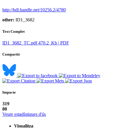
http://hdl.handle.net/10256.2/4780
other:
ID1_3682
Text Complet
ID1_3682_TC.pdf
470.2 Kb | PDF
Compartir
Impacte
319
80
Veure estadístiques d'ús
Visualitza