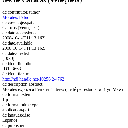
dc.contributor.author
Morales, Fabio
dc.coverage.spatial
Caracas (Veneçuela)
dc.date.accessioned
2008-10-14T11:13:16Z
dc.date.available
2008-10-14T11:13:16Z
dc.date.created
[1980]
dc.identifier.other
ID1_3663
dc.identifier.uri
http://hdl.handle.net/10256.2/4762
dc.description.abstract
Morales explica a Ferrater l'interès que té per estudiar a Bryn Mawr
dc.format.extent
1 p.
dc.format.mimetype
application/pdf
dc.language.iso
Español
dc.publisher