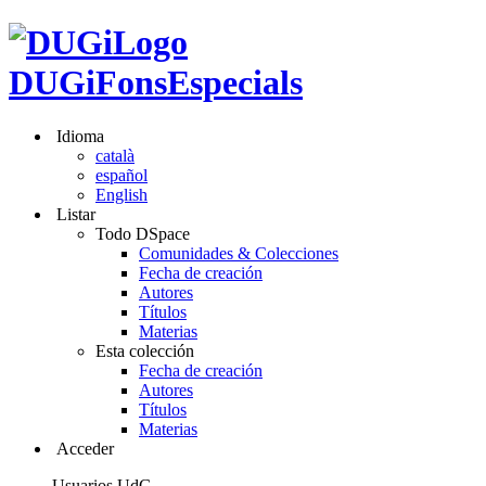
DUGiFonsEspecials
Idioma
català
español
English
Listar
Todo DSpace
Comunidades & Colecciones
Fecha de creación
Autores
Títulos
Materias
Esta colección
Fecha de creación
Autores
Títulos
Materias
Acceder
Usuarios UdG