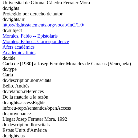
Universitat de Girona. Càtedra Ferrater Mora
dc.rights
Protegido por derecho de autor
dc.rights.uri
https://rightsstatements.org/vocab/InC/1.0/
dc.subject
Morales, Fabio -- Epistolaris
Morales, Fabio -- Correspondence
Afers acadèmics
Academic affairs
dc.title
Carta de [1980] a Josep Ferrater Mora des de Caracas (Veneçuela)
dc.type
Carta
dc.description.nomscitats
Bello, Andrés
dc.relation.references
De la materia a la razón
dc.rights.accessRights
info:eu-repo/semantics/openAccess
dc.provenance
Llegat Josep Ferrater Mora, 1992
dc.description.llocscitats
Estats Units d'Amèrica
dc.rights.us