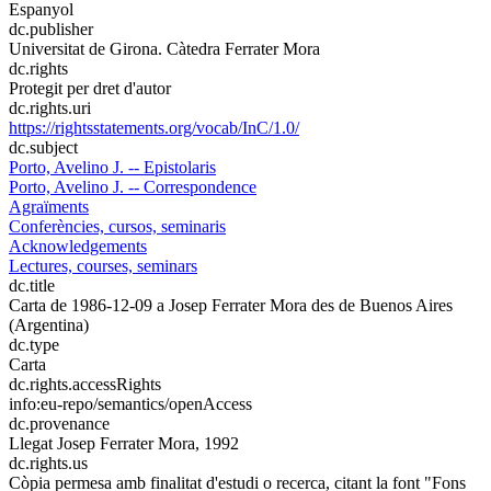
Espanyol
dc.publisher
Universitat de Girona. Càtedra Ferrater Mora
dc.rights
Protegit per dret d'autor
dc.rights.uri
https://rightsstatements.org/vocab/InC/1.0/
dc.subject
Porto, Avelino J. -- Epistolaris
Porto, Avelino J. -- Correspondence
Agraïments
Conferències, cursos, seminaris
Acknowledgements
Lectures, courses, seminars
dc.title
Carta de 1986-12-09 a Josep Ferrater Mora des de Buenos Aires
(Argentina)
dc.type
Carta
dc.rights.accessRights
info:eu-repo/semantics/openAccess
dc.provenance
Llegat Josep Ferrater Mora, 1992
dc.rights.us
Còpia permesa amb finalitat d'estudi o recerca, citant la font "Fons