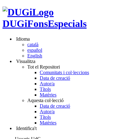
DUGiFonsEspecials
Idioma
català
español
English
Visualitza
Tot el Repositori
Comunitats i col·leccions
Data de creació
Autor/a
Títols
Matèries
Aquesta col·lecció
Data de creació
Autor/a
Títols
Matèries
Identifica't
Usuaris UdG