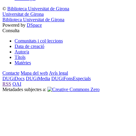
©
Biblioteca Universitat de Girona
Universitat de Girona
Biblioteca Universitat de Girona
Powered by
DSpace
Consulta
Comunitats i col·leccions
Data de creació
Autor/a
Títols
Matèries
Contacte
Mapa del web
Avís legal
DUGiDocs
DUGiMedia
DUGiFonsEspecials
RSS
OAI
Metadades subjectes a: