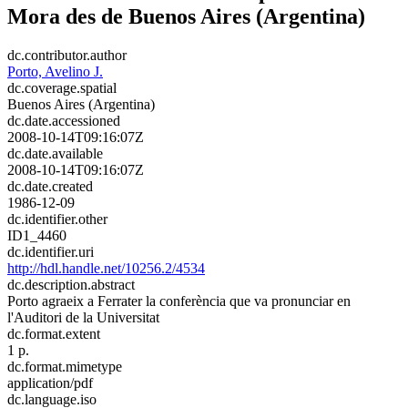
Mora des de Buenos Aires (Argentina)
dc.contributor.author
Porto, Avelino J.
dc.coverage.spatial
Buenos Aires (Argentina)
dc.date.accessioned
2008-10-14T09:16:07Z
dc.date.available
2008-10-14T09:16:07Z
dc.date.created
1986-12-09
dc.identifier.other
ID1_4460
dc.identifier.uri
http://hdl.handle.net/10256.2/4534
dc.description.abstract
Porto agraeix a Ferrater la conferència que va pronunciar en
l'Auditori de la Universitat
dc.format.extent
1 p.
dc.format.mimetype
application/pdf
dc.language.iso