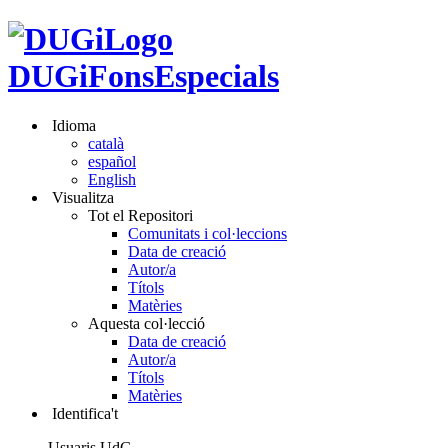
DUGiFonsEspecials
Idioma
català
español
English
Visualitza
Tot el Repositori
Comunitats i col·leccions
Data de creació
Autor/a
Títols
Matèries
Aquesta col·lecció
Data de creació
Autor/a
Títols
Matèries
Identifica't
Usuaris UdG