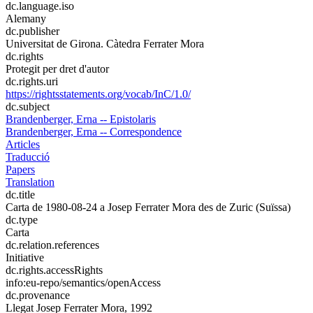
dc.language.iso
Alemany
dc.publisher
Universitat de Girona. Càtedra Ferrater Mora
dc.rights
Protegit per dret d'autor
dc.rights.uri
https://rightsstatements.org/vocab/InC/1.0/
dc.subject
Brandenberger, Erna -- Epistolaris
Brandenberger, Erna -- Correspondence
Articles
Traducció
Papers
Translation
dc.title
Carta de 1980-08-24 a Josep Ferrater Mora des de Zuric (Suïssa)
dc.type
Carta
dc.relation.references
Initiative
dc.rights.accessRights
info:eu-repo/semantics/openAccess
dc.provenance
Llegat Josep Ferrater Mora, 1992