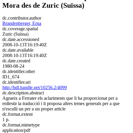
Mora des de Zuric (Suïssa)
dc.contributor.author
Brandenberger, Erna
dc.coverage.spatial
Zuric (Suïssa)
dc.date.accessioned
2008-10-13T16:19:40Z
dc.date.available
2008-10-13T16:19:40Z
dc.date.created
1980-08-24
dc.identifier.other
ID1_674
dc.identifier.uri
http://hdl.handle.net/10256.2/4099
dc.description.abstract
Agraeix a Ferrater els aclariments que li ha proporcionat per a
enllestir la traducció i li proposa altres temes generals per a que
n'esculli un per a un proper article
dc.format.extent
1 p.
dc.format.mimetype
application/pdf