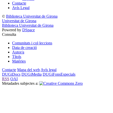
Contacte
Avís Legal
©
Biblioteca Universitat de Girona
Universitat de Girona
Biblioteca Universitat de Girona
Powered by
DSpace
Consulta
Comunitats i col·leccions
Data de creació
Autor/a
Títols
Matèries
Contacte
Mapa del web
Avís legal
DUGiDocs
DUGiMedia
DUGiFonsEspecials
RSS
OAI
Metadades subjectes a: