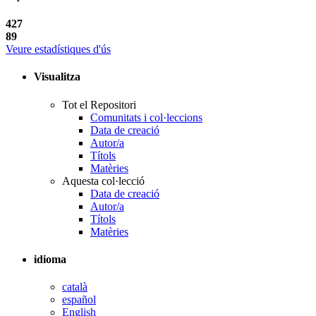
427
89
Veure estadístiques d'ús
Visualitza
Tot el Repositori
Comunitats i col·leccions
Data de creació
Autor/a
Títols
Matèries
Aquesta col·lecció
Data de creació
Autor/a
Títols
Matèries
idioma
català
español
English