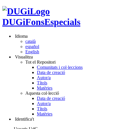
DUGiFonsEspecials
Idioma
català
español
English
Visualitza
Tot el Repositori
Comunitats i col·leccions
Data de creació
Autor/a
Títols
Matèries
Aquesta col·lecció
Data de creació
Autor/a
Títols
Matèries
Identifica't
Usuaris UdG