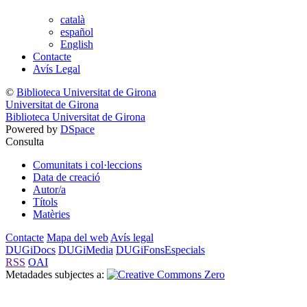
català
español
English
Contacte
Avís Legal
©
Biblioteca Universitat de Girona
Universitat de Girona
Biblioteca Universitat de Girona
Powered by
DSpace
Consulta
Comunitats i col·leccions
Data de creació
Autor/a
Títols
Matèries
Contacte
Mapa del web
Avís legal
DUGiDocs
DUGiMedia
DUGiFonsEspecials
RSS
OAI
Metadades subjectes a: