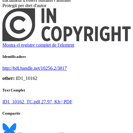
tractament d'éssers humans i animals ​
Protegit per dret d'autor
Mostra el registre complet de l'element
Identificadors
http://hdl.handle.net/10256.2/3817
other:
ID1_10162
Text Complet
ID1_10162_TC.pdf
27.97 Kb | PDF
Compartir