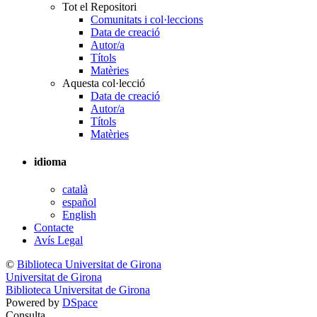
Tot el Repositori
Comunitats i col·leccions
Data de creació
Autor/a
Títols
Matèries
Aquesta col·lecció
Data de creació
Autor/a
Títols
Matèries
idioma
català
español
English
Contacte
Avís Legal
©
Biblioteca Universitat de Girona
Universitat de Girona
Biblioteca Universitat de Girona
Powered by
DSpace
Consulta