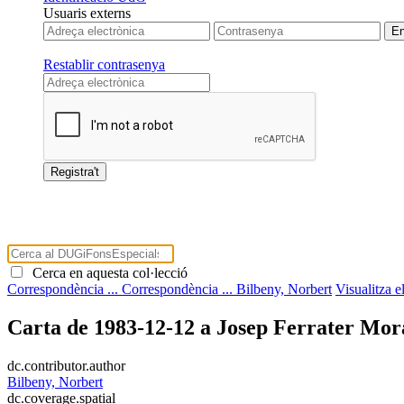
Usuaris externs
Restablir contrasenya
Cerca en aquesta col·lecció
Correspondència ...
Correspondència ...
Bilbeny, Norbert
Visualitza 
Carta de 1983-12-12 a Josep Ferrater Mor
dc.contributor.author
Bilbeny, Norbert
dc.coverage.spatial