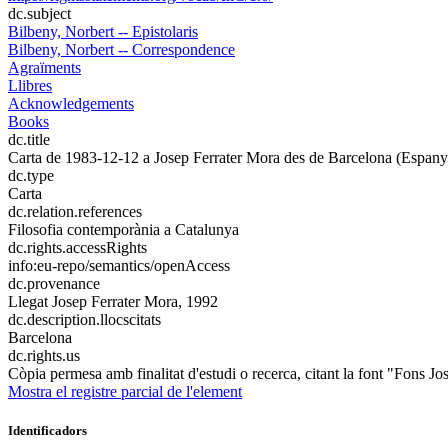
dc.subject
Bilbeny, Norbert -- Epistolaris
Bilbeny, Norbert -- Correspondence
Agraïments
Llibres
Acknowledgements
Books
dc.title
Carta de 1983-12-12 a Josep Ferrater Mora des de Barcelona (Espany
dc.type
Carta
dc.relation.references
Filosofia contemporània a Catalunya
dc.rights.accessRights
info:eu-repo/semantics/openAccess
dc.provenance
Llegat Josep Ferrater Mora, 1992
dc.description.llocscitats
Barcelona
dc.rights.us
Còpia permesa amb finalitat d'estudi o recerca, citant la font "Fons Jo
Mostra el registre parcial de l'element
Identificadors