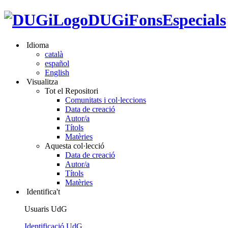
DUGiFonsEspecials
Idioma
català
español
English
Visualitza
Tot el Repositori
Comunitats i col·leccions
Data de creació
Autor/a
Títols
Matèries
Aquesta col·lecció
Data de creació
Autor/a
Títols
Matèries
Identifica't
Usuaris UdG
Identificació UdG