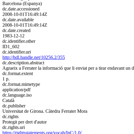
Barcelona (Espanya)
dc.date.accessioned
2008-10-01T16:49:14Z
dc.date.available
2008-10-01T16:49:14Z
dc.date.created
1983-12-12
dc.identifier.other
ID1_602
dc.identifier.uri
http://hdl.handle.net/10256.2/355
dc.description.abstract
Agraeix a Ferrater la informació que li enviat per a tirar endavant un del
dc.format.extent
1 p.
dc.format.mimetype
application/pdf
dc.language.iso
Català
dc.publisher
Universitat de Girona. Càtedra Ferrater Mora
dc.rights
Protegit per dret d'autor
dc.rights.uri
https://rightsstatements.org/vocab/InC/1.0/