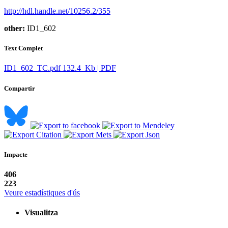
http://hdl.handle.net/10256.2/355
other:
ID1_602
Text Complet
ID1_602_TC.pdf
132.4 Kb | PDF
Compartir
Impacte
406
223
Veure estadístiques d'ús
Visualitza