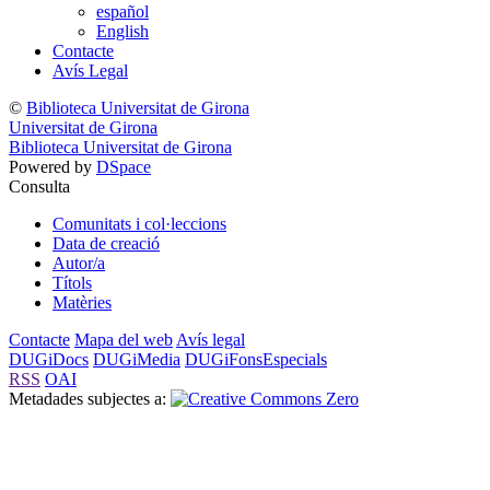
español
English
Contacte
Avís Legal
©
Biblioteca Universitat de Girona
Universitat de Girona
Biblioteca Universitat de Girona
Powered by
DSpace
Consulta
Comunitats i col·leccions
Data de creació
Autor/a
Títols
Matèries
Contacte
Mapa del web
Avís legal
DUGiDocs
DUGiMedia
DUGiFonsEspecials
RSS
OAI
Metadades subjectes a: