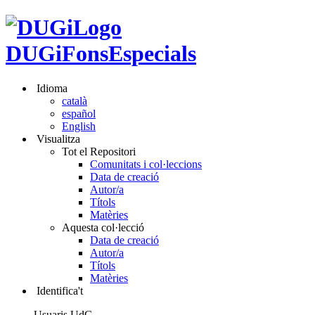
DUGiFonsEspecials
Idioma
català
español
English
Visualitza
Tot el Repositori
Comunitats i col·leccions
Data de creació
Autor/a
Títols
Matèries
Aquesta col·lecció
Data de creació
Autor/a
Títols
Matèries
Identifica't
Usuaris UdG