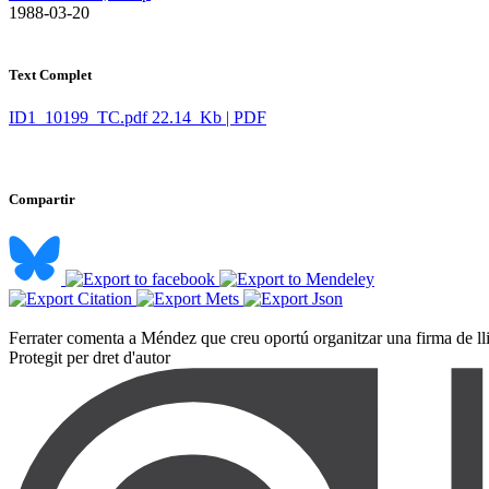
​ 1988-03-20
Text Complet
ID1_10199_TC.pdf
22.14 Kb | PDF
Compartir
Ferrater comenta a Méndez que creu oportú organitzar una firma de llib
Protegit per dret d'autor