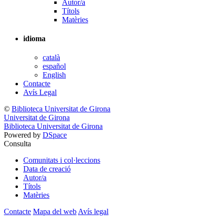
Autor/a
Títols
Matèries
idioma
català
español
English
Contacte
Avís Legal
©
Biblioteca Universitat de Girona
Universitat de Girona
Biblioteca Universitat de Girona
Powered by
DSpace
Consulta
Comunitats i col·leccions
Data de creació
Autor/a
Títols
Matèries
Contacte
Mapa del web
Avís legal