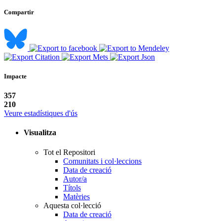
Compartir
Impacte
357
210
Veure estadístiques d'ús
Visualitza
Tot el Repositori
Comunitats i col·leccions
Data de creació
Autor/a
Títols
Matèries
Aquesta col·lecció
Data de creació