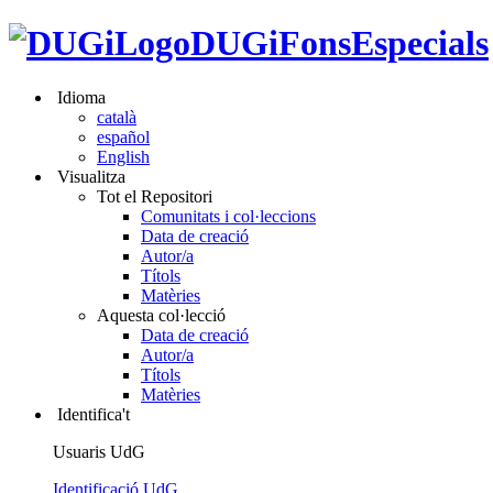
DUGiFonsEspecials
Idioma
català
español
English
Visualitza
Tot el Repositori
Comunitats i col·leccions
Data de creació
Autor/a
Títols
Matèries
Aquesta col·lecció
Data de creació
Autor/a
Títols
Matèries
Identifica't
Usuaris UdG
Identificació UdG