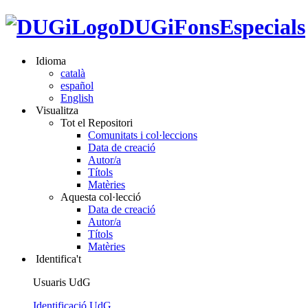
DUGiFonsEspecials
Idioma
català
español
English
Visualitza
Tot el Repositori
Comunitats i col·leccions
Data de creació
Autor/a
Títols
Matèries
Aquesta col·lecció
Data de creació
Autor/a
Títols
Matèries
Identifica't
Usuaris UdG
Identificació UdG