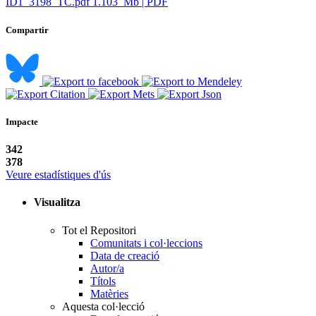
ID1_3198_TC.pdf
1.103 Mb | PDF
Compartir
Impacte
342
378
Veure estadístiques d'ús
Visualitza
Tot el Repositori
Comunitats i col·leccions
Data de creació
Autor/a
Títols
Matèries
Aquesta col·lecció