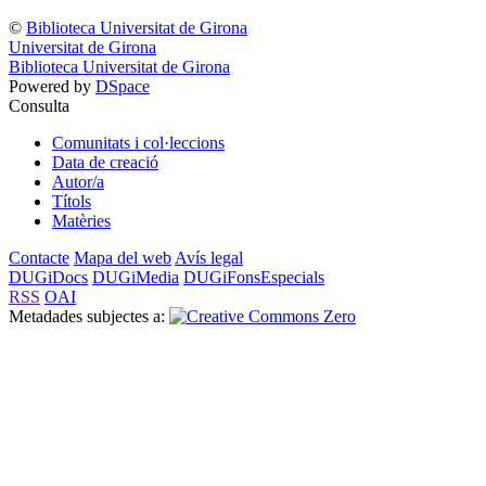
©
Biblioteca Universitat de Girona
Universitat de Girona
Biblioteca Universitat de Girona
Powered by
DSpace
Consulta
Comunitats i col·leccions
Data de creació
Autor/a
Títols
Matèries
Contacte
Mapa del web
Avís legal
DUGiDocs
DUGiMedia
DUGiFonsEspecials
RSS
OAI
Metadades subjectes a: