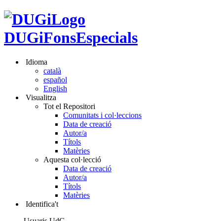
DUGiFonsEspecials
Idioma
català
español
English
Visualitza
Tot el Repositori
Comunitats i col·leccions
Data de creació
Autor/a
Títols
Matèries
Aquesta col·lecció
Data de creació
Autor/a
Títols
Matèries
Identifica't
Usuaris UdG