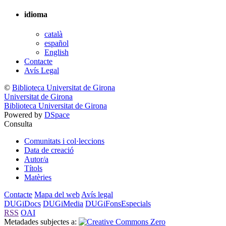
idioma
català
español
English
Contacte
Avís Legal
©
Biblioteca Universitat de Girona
Universitat de Girona
Biblioteca Universitat de Girona
Powered by
DSpace
Consulta
Comunitats i col·leccions
Data de creació
Autor/a
Títols
Matèries
Contacte
Mapa del web
Avís legal
DUGiDocs
DUGiMedia
DUGiFonsEspecials
RSS
OAI
Metadades subjectes a: