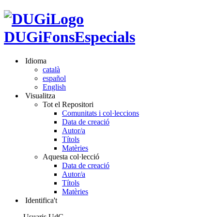
DUGiFonsEspecials
Idioma
català
español
English
Visualitza
Tot el Repositori
Comunitats i col·leccions
Data de creació
Autor/a
Títols
Matèries
Aquesta col·lecció
Data de creació
Autor/a
Títols
Matèries
Identifica't
Usuaris UdG