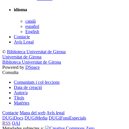
idioma
català
español
English
Contacte
Avís Legal
©
Biblioteca Universitat de Girona
Universitat de Girona
Biblioteca Universitat de Girona
Powered by
DSpace
Consulta
Comunitats i col·leccions
Data de creació
Autor/a
Títols
Matèries
Contacte
Mapa del web
Avís legal
DUGiDocs
DUGiMedia
DUGiFonsEspecials
RSS
OAI
Metadades subjectes a: