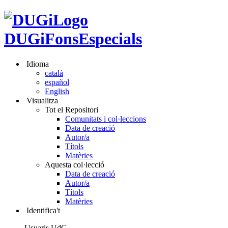
DUGiFonsEspecials
Idioma
català
español
English
Visualitza
Tot el Repositori
Comunitats i col·leccions
Data de creació
Autor/a
Títols
Matèries
Aquesta col·lecció
Data de creació
Autor/a
Títols
Matèries
Identifica't
Usuaris UdG