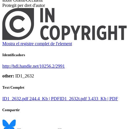
sobre Orient-Occident ​
Protegit per dret d'autor
Mostra el registre complet de l'element
Identificadors
http://hdl.handle.net/10256.2/2991
other:
ID1_2632
Text Complet
ID1_2632.pdf
244.4 Kb | PDF
ID1_2632t.pdf
3.433 Kb | PDF
Compartir