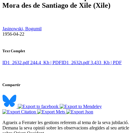
Mora des de Santiago de Xile (Xile)
Jasinowski, Bogumil
​ 1956-04-22
Text Complet
ID1_2632.pdf
244.4 Kb | PDF
ID1_2632t.pdf
3.433 Kb | PDF
Compartir
Agraeix a Ferrater les gestions referents al tema de la seva jubilació.
Demana la seva opinió sobre les observacions afegides al seu article