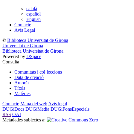
català
español
English
Contacte
Avís Legal
©
Biblioteca Universitat de Girona
Universitat de Girona
Biblioteca Universitat de Girona
Powered by
DSpace
Consulta
Comunitats i col·leccions
Data de creació
Autor/a
Títols
Matèries
Contacte
Mapa del web
Avís legal
DUGiDocs
DUGiMedia
DUGiFonsEspecials
RSS
OAI
Metadades subjectes a: