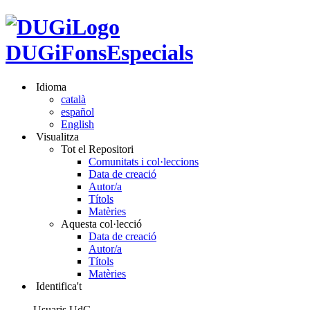
DUGiFonsEspecials
Idioma
català
español
English
Visualitza
Tot el Repositori
Comunitats i col·leccions
Data de creació
Autor/a
Títols
Matèries
Aquesta col·lecció
Data de creació
Autor/a
Títols
Matèries
Identifica't
Usuaris UdG