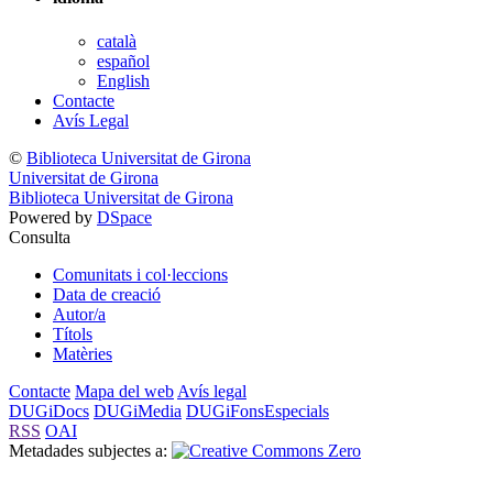
català
español
English
Contacte
Avís Legal
©
Biblioteca Universitat de Girona
Universitat de Girona
Biblioteca Universitat de Girona
Powered by
DSpace
Consulta
Comunitats i col·leccions
Data de creació
Autor/a
Títols
Matèries
Contacte
Mapa del web
Avís legal
DUGiDocs
DUGiMedia
DUGiFonsEspecials
RSS
OAI
Metadades subjectes a: