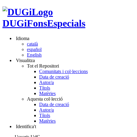
DUGiFonsEspecials
Idioma
català
español
English
Visualitza
Tot el Repositori
Comunitats i col·leccions
Data de creació
Autor/a
Títols
Matèries
Aquesta col·lecció
Data de creació
Autor/a
Títols
Matèries
Identifica't
Usuaris UdG