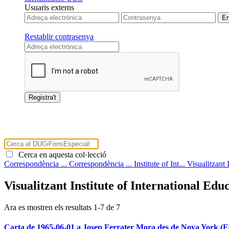
Usuaris externs
Restablir contrasenya
Cerca en aquesta col·lecció
Correspondència ...
Correspondència ...
Institute of Int...
Visualitzant 
Visualitzant Institute of International Edu
Ara es mostren els resultats
1
-
7
de
7
Carta de 1965-06-01 a Josep Ferrater Mora des de Nova York (Es