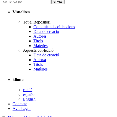
Visualitza
Tot el Repositori
Comunitats i col·leccions
Data de creació
Autor/a
Títols
Matèries
Aquesta col·lecció
Data de creació
Autor/a
Títols
Matèries
idioma
català
español
English
Contacte
Avís Legal