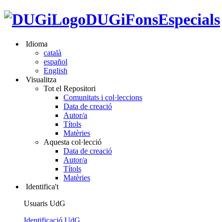
DUGiFonsEspecials
Idioma
català
español
English
Visualitza
Tot el Repositori
Comunitats i col·leccions
Data de creació
Autor/a
Títols
Matèries
Aquesta col·lecció
Data de creació
Autor/a
Títols
Matèries
Identifica't
Usuaris UdG
Identificació UdG