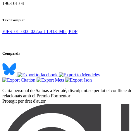
​ 1963-01-04
Text Complet
FJFS_01_003_022.pdf
1.913 Mb | PDF
Compartir
Carta personal de Salinas a Ferraté, disculpant-se per tot el conflicte
relacionats amb el Premio Formentor ​
Protegit per dret d'autor