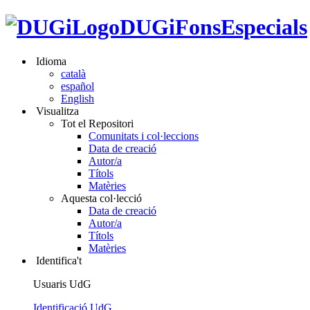
DUGiFonsEspecials
Idioma
català
español
English
Visualitza
Tot el Repositori
Comunitats i col·leccions
Data de creació
Autor/a
Títols
Matèries
Aquesta col·lecció
Data de creació
Autor/a
Títols
Matèries
Identifica't
Usuaris UdG
Identificació UdG