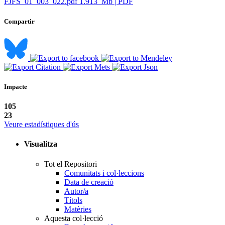
FJFS_01_003_022.pdf
1.913 Mb | PDF
Compartir
Impacte
105
23
Veure estadístiques d'ús
Visualitza
Tot el Repositori
Comunitats i col·leccions
Data de creació
Autor/a
Títols
Matèries
Aquesta col·lecció