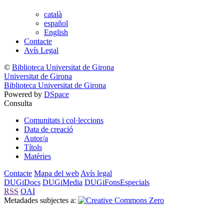
català
español
English
Contacte
Avís Legal
©
Biblioteca Universitat de Girona
Universitat de Girona
Biblioteca Universitat de Girona
Powered by
DSpace
Consulta
Comunitats i col·leccions
Data de creació
Autor/a
Títols
Matèries
Contacte
Mapa del web
Avís legal
DUGiDocs
DUGiMedia
DUGiFonsEspecials
RSS
OAI
Metadades subjectes a: