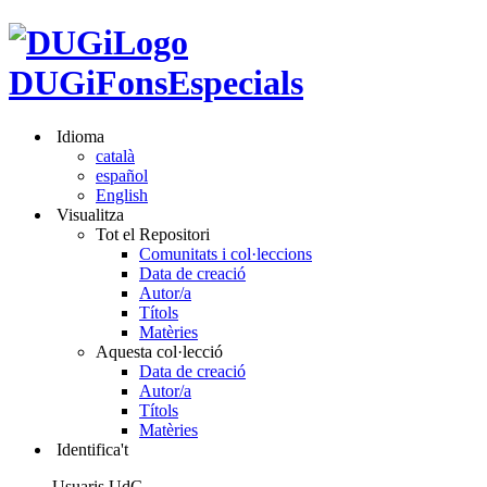
DUGiFonsEspecials
Idioma
català
español
English
Visualitza
Tot el Repositori
Comunitats i col·leccions
Data de creació
Autor/a
Títols
Matèries
Aquesta col·lecció
Data de creació
Autor/a
Títols
Matèries
Identifica't
Usuaris UdG