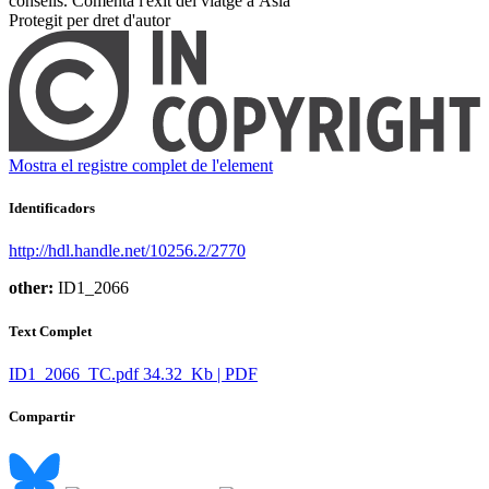
consells. Comenta l'èxit del viatge a Àsia ​
Protegit per dret d'autor
Mostra el registre complet de l'element
Identificadors
http://hdl.handle.net/10256.2/2770
other:
ID1_2066
Text Complet
ID1_2066_TC.pdf
34.32 Kb | PDF
Compartir