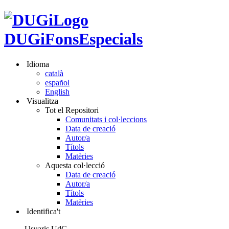
DUGiFonsEspecials
Idioma
català
español
English
Visualitza
Tot el Repositori
Comunitats i col·leccions
Data de creació
Autor/a
Títols
Matèries
Aquesta col·lecció
Data de creació
Autor/a
Títols
Matèries
Identifica't
Usuaris UdG