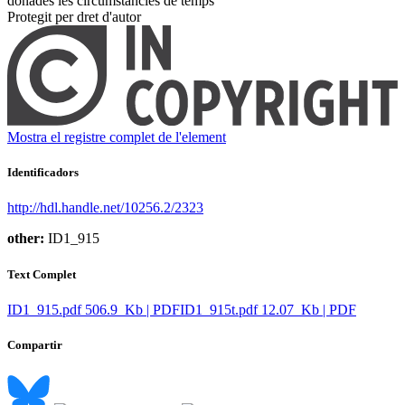
donades les circumstàncies de temps ​
Protegit per dret d'autor
Mostra el registre complet de l'element
Identificadors
http://hdl.handle.net/10256.2/2323
other:
ID1_915
Text Complet
ID1_915.pdf
506.9 Kb | PDF
ID1_915t.pdf
12.07 Kb | PDF
Compartir