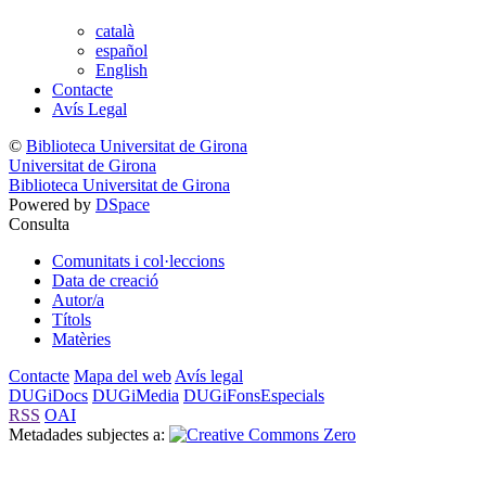
català
español
English
Contacte
Avís Legal
©
Biblioteca Universitat de Girona
Universitat de Girona
Biblioteca Universitat de Girona
Powered by
DSpace
Consulta
Comunitats i col·leccions
Data de creació
Autor/a
Títols
Matèries
Contacte
Mapa del web
Avís legal
DUGiDocs
DUGiMedia
DUGiFonsEspecials
RSS
OAI
Metadades subjectes a: