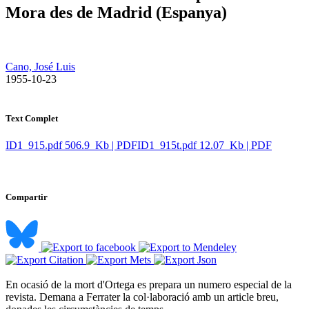
Mora des de Madrid (Espanya)
Cano, José Luis
​ 1955-10-23
Text Complet
ID1_915.pdf
506.9 Kb | PDF
ID1_915t.pdf
12.07 Kb | PDF
Compartir
En ocasió de la mort d'Ortega es prepara un numero especial de la
revista. Demana a Ferrater la col·laboració amb un article breu,