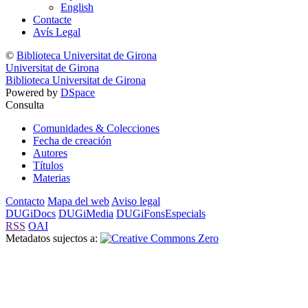
English
Contacte
Avís Legal
©
Biblioteca Universitat de Girona
Universitat de Girona
Biblioteca Universitat de Girona
Powered by
DSpace
Consulta
Comunidades & Colecciones
Fecha de creación
Autores
Títulos
Materias
Contacto
Mapa del web
Aviso legal
DUGiDocs
DUGiMedia
DUGiFonsEspecials
RSS
OAI
Metadatos sujectos a: