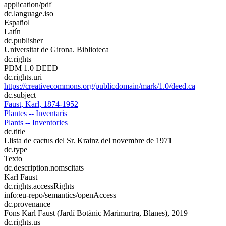
application/pdf
dc.language.iso
Español
Latín
dc.publisher
Universitat de Girona. Biblioteca
dc.rights
PDM 1.0 DEED
dc.rights.uri
https://creativecommons.org/publicdomain/mark/1.0/deed.ca
dc.subject
Faust, Karl, 1874-1952
Plantes -- Inventaris
Plants -- Inventories
dc.title
Llista de cactus del Sr. Krainz del novembre de 1971
dc.type
Texto
dc.description.nomscitats
Karl Faust
dc.rights.accessRights
info:eu-repo/semantics/openAccess
dc.provenance
Fons Karl Faust (Jardí Botànic Marimurtra, Blanes), 2019
dc.rights.us