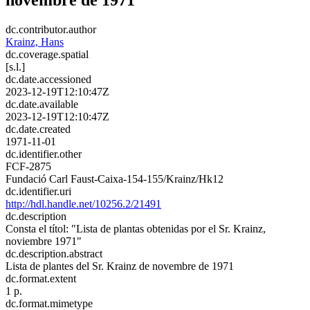
dc.contributor.author
Krainz, Hans
dc.coverage.spatial
[s.l.]
dc.date.accessioned
2023-12-19T12:10:47Z
dc.date.available
2023-12-19T12:10:47Z
dc.date.created
1971-11-01
dc.identifier.other
FCF-2875
Fundació Carl Faust-Caixa-154-155/Krainz/Hk12
dc.identifier.uri
http://hdl.handle.net/10256.2/21491
dc.description
Consta el títol: "Lista de plantas obtenidas por el Sr. Krainz,
noviembre 1971"
dc.description.abstract
Lista de plantes del Sr. Krainz de novembre de 1971
dc.format.extent
1 p.
dc.format.mimetype