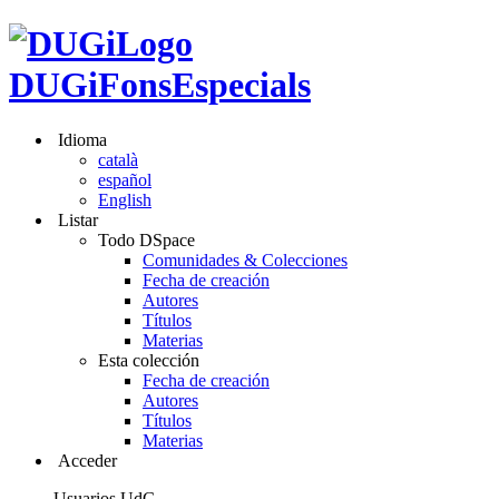
DUGiFonsEspecials
Idioma
català
español
English
Listar
Todo DSpace
Comunidades & Colecciones
Fecha de creación
Autores
Títulos
Materias
Esta colección
Fecha de creación
Autores
Títulos
Materias
Acceder
Usuarios UdG