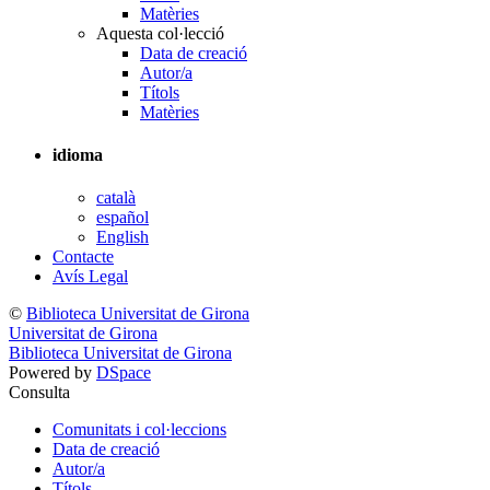
Matèries
Aquesta col·lecció
Data de creació
Autor/a
Títols
Matèries
idioma
català
español
English
Contacte
Avís Legal
©
Biblioteca Universitat de Girona
Universitat de Girona
Biblioteca Universitat de Girona
Powered by
DSpace
Consulta
Comunitats i col·leccions
Data de creació
Autor/a
Títols