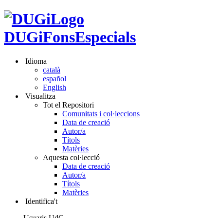
DUGiFonsEspecials
Idioma
català
español
English
Visualitza
Tot el Repositori
Comunitats i col·leccions
Data de creació
Autor/a
Títols
Matèries
Aquesta col·lecció
Data de creació
Autor/a
Títols
Matèries
Identifica't
Usuaris UdG