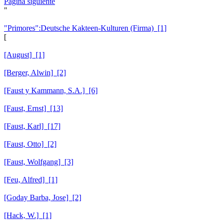
Página siguiente
"
"Primores":Deutsche Kakteen-Kulturen (Firma) [1]
[
[August] [1]
[Berger, Alwin] [2]
[Faust y Kammann, S.A.] [6]
[Faust, Ernst] [13]
[Faust, Karl] [17]
[Faust, Otto] [2]
[Faust, Wolfgang] [3]
[Feu, Alfred] [1]
[Goday Barba, Jose] [2]
[Hack, W.] [1]