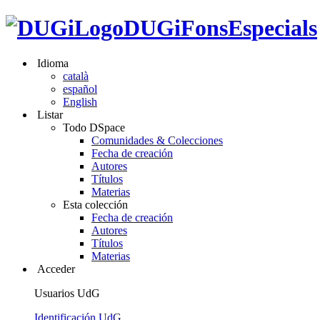
DUGiFonsEspecials
Idioma
català
español
English
Listar
Todo DSpace
Comunidades & Colecciones
Fecha de creación
Autores
Títulos
Materias
Esta colección
Fecha de creación
Autores
Títulos
Materias
Acceder
Usuarios UdG
Identificación UdG