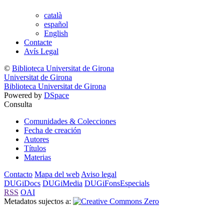
català
español
English
Contacte
Avís Legal
©
Biblioteca Universitat de Girona
Universitat de Girona
Biblioteca Universitat de Girona
Powered by
DSpace
Consulta
Comunidades & Colecciones
Fecha de creación
Autores
Títulos
Materias
Contacto
Mapa del web
Aviso legal
DUGiDocs
DUGiMedia
DUGiFonsEspecials
RSS
OAI
Metadatos sujectos a: