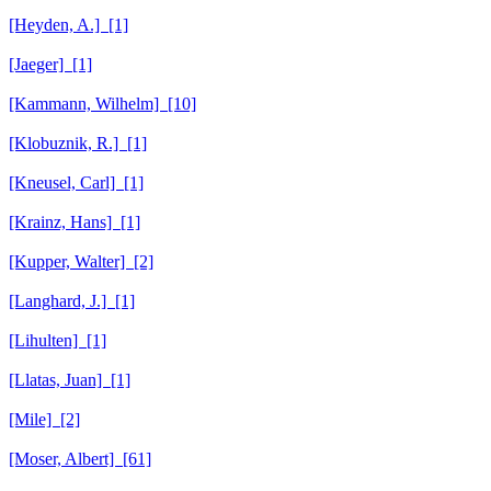
[Heyden, A.] [1]
[Jaeger] [1]
[Kammann, Wilhelm] [10]
[Klobuznik, R.] [1]
[Kneusel, Carl] [1]
[Krainz, Hans] [1]
[Kupper, Walter] [2]
[Langhard, J.] [1]
[Lihulten] [1]
[Llatas, Juan] [1]
[Mile] [2]
[Moser, Albert] [61]