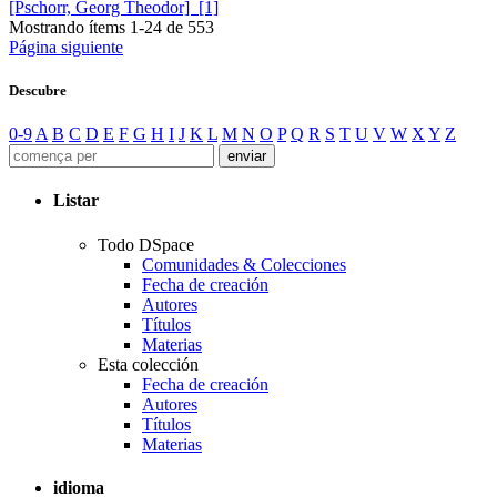
[Pschorr, Georg Theodor] [1]
Mostrando ítems 1-24 de 553
Página siguiente
Descubre
0-9
A
B
C
D
E
F
G
H
I
J
K
L
M
N
O
P
Q
R
S
T
U
V
W
X
Y
Z
Listar
Todo DSpace
Comunidades & Colecciones
Fecha de creación
Autores
Títulos
Materias
Esta colección
Fecha de creación
Autores
Títulos
Materias
idioma