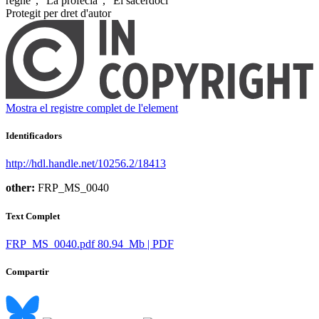
regne", "La profecia", "El sacerdoci" ​
Protegit per dret d'autor
Mostra el registre complet de l'element
Identificadors
http://hdl.handle.net/10256.2/18413
other:
FRP_MS_0040
Text Complet
FRP_MS_0040.pdf
80.94 Mb | PDF
Compartir