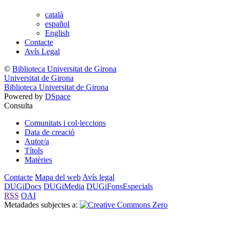
català
español
English
Contacte
Avís Legal
©
Biblioteca Universitat de Girona
Universitat de Girona
Biblioteca Universitat de Girona
Powered by
DSpace
Consulta
Comunitats i col·leccions
Data de creació
Autor/a
Títols
Matèries
Contacte
Mapa del web
Avís legal
DUGiDocs
DUGiMedia
DUGiFonsEspecials
RSS
OAI
Metadades subjectes a: