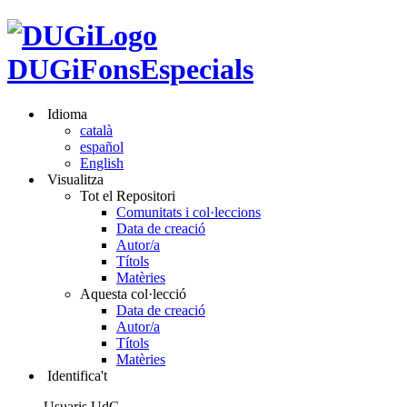
DUGiFonsEspecials
Idioma
català
español
English
Visualitza
Tot el Repositori
Comunitats i col·leccions
Data de creació
Autor/a
Títols
Matèries
Aquesta col·lecció
Data de creació
Autor/a
Títols
Matèries
Identifica't
Usuaris UdG