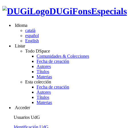
DUGiFonsEspecials
Idioma
català
español
English
Listar
Todo DSpace
Comunidades & Colecciones
Fecha de creación
Autores
Títulos
Materias
Esta colección
Fecha de creación
Autores
Títulos
Materias
Acceder
Usuarios UdG
Identificación UdG