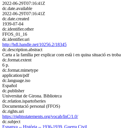
2022-06-29T07:16:41Z
dc.date.available
2022-06-29T07:16:41Z
dc.date.created
1939-07-04
dc.identifier.other
FFOS_01_16
dc.identifier.uri
http://hdl.handle.net/10256.2/18345
dc.description.abstract
Carta a la família per explicar com està i en quina situació es troba​
dc.format.extent
6 p.
dc.format.mimetype
application/pdf
dc.language.iso
Español
dc.publisher
Universitat de Girona. Biblioteca
dc.relation.ispartofseries
Documentació personal (FFOS)
dc.rights.uri
https://rightsstatements.org/vocab/InC/1.0/
dc.subject
Espanya -- Història -- 1936-1939, Guerra Civil