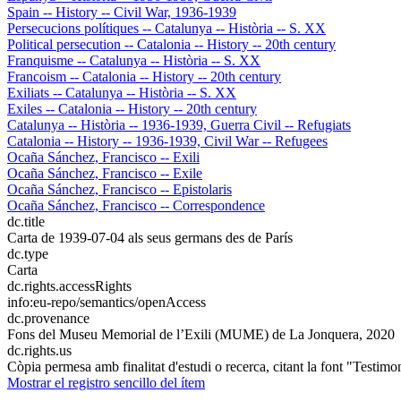
Spain -- History -- Civil War, 1936-1939
Persecucions polítiques -- Catalunya -- Història -- S. XX
Political persecution -- Catalonia -- History -- 20th century
Franquisme -- Catalunya -- Història -- S. XX
Francoism -- Catalonia -- History -- 20th century
Exiliats -- Catalunya -- Història -- S. XX
Exiles -- Catalonia -- History -- 20th century
Catalunya -- Història -- 1936-1939, Guerra Civil -- Refugiats
Catalonia -- History -- 1936-1939, Civil War -- Refugees
Ocaña Sánchez, Francisco -- Exili
Ocaña Sánchez, Francisco -- Exile
Ocaña Sánchez, Francisco -- Epistolaris
Ocaña Sánchez, Francisco -- Correspondence
dc.title
Carta de 1939-07-04 als seus germans des de París
dc.type
Carta
dc.rights.accessRights
info:eu-repo/semantics/openAccess
dc.provenance
Fons del Museu Memorial de l’Exili (MUME) de La Jonquera, 2020
dc.rights.us
Còpia permesa amb finalitat d'estudi o recerca, citant la font "Testim
Mostrar el registro sencillo del ítem