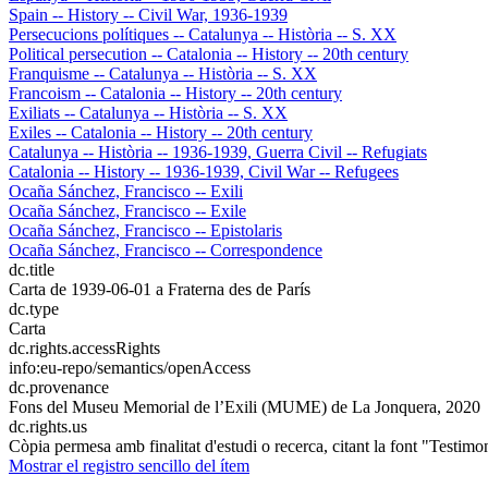
Spain -- History -- Civil War, 1936-1939
Persecucions polítiques -- Catalunya -- Història -- S. XX
Political persecution -- Catalonia -- History -- 20th century
Franquisme -- Catalunya -- Història -- S. XX
Francoism -- Catalonia -- History -- 20th century
Exiliats -- Catalunya -- Història -- S. XX
Exiles -- Catalonia -- History -- 20th century
Catalunya -- Història -- 1936-1939, Guerra Civil -- Refugiats
Catalonia -- History -- 1936-1939, Civil War -- Refugees
Ocaña Sánchez, Francisco -- Exili
Ocaña Sánchez, Francisco -- Exile
Ocaña Sánchez, Francisco -- Epistolaris
Ocaña Sánchez, Francisco -- Correspondence
dc.title
Carta de 1939-06-01 a Fraterna des de París
dc.type
Carta
dc.rights.accessRights
info:eu-repo/semantics/openAccess
dc.provenance
Fons del Museu Memorial de l’Exili (MUME) de La Jonquera, 2020
dc.rights.us
Còpia permesa amb finalitat d'estudi o recerca, citant la font "Testim
Mostrar el registro sencillo del ítem