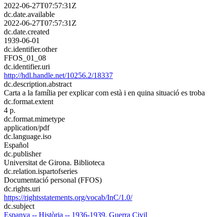
2022-06-27T07:57:31Z
dc.date.available
2022-06-27T07:57:31Z
dc.date.created
1939-06-01
dc.identifier.other
FFOS_01_08
dc.identifier.uri
http://hdl.handle.net/10256.2/18337
dc.description.abstract
Carta a la família per explicar com està i en quina situació es troba
dc.format.extent
4 p.
dc.format.mimetype
application/pdf
dc.language.iso
Español
dc.publisher
Universitat de Girona. Biblioteca
dc.relation.ispartofseries
Documentació personal (FFOS)
dc.rights.uri
https://rightsstatements.org/vocab/InC/1.0/
dc.subject
Espanya -- Història -- 1936-1939, Guerra Civil