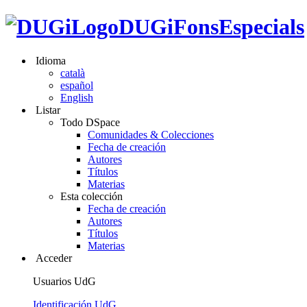
DUGiFonsEspecials
Idioma
català
español
English
Listar
Todo DSpace
Comunidades & Colecciones
Fecha de creación
Autores
Títulos
Materias
Esta colección
Fecha de creación
Autores
Títulos
Materias
Acceder
Usuarios UdG
Identificación UdG