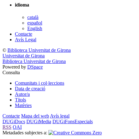
idioma
català
español
English
Contacte
Avís Legal
©
Biblioteca Universitat de Girona
Universitat de Girona
Biblioteca Universitat de Girona
Powered by
DSpace
Consulta
Comunitats i col·leccions
Data de creació
Autor/a
Títols
Matèries
Contacte
Mapa del web
Avís legal
DUGiDocs
DUGiMedia
DUGiFonsEspecials
RSS
OAI
Metadades subjectes a: