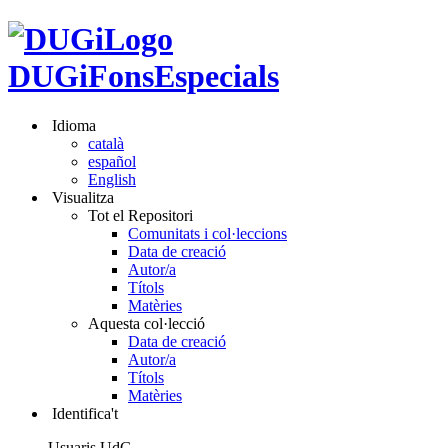
DUGiFonsEspecials
Idioma
català
español
English
Visualitza
Tot el Repositori
Comunitats i col·leccions
Data de creació
Autor/a
Títols
Matèries
Aquesta col·lecció
Data de creació
Autor/a
Títols
Matèries
Identifica't
Usuaris UdG