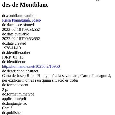
des de Montblanc
dc.contributor.author
Riera Planagumà, Josep
dc.date.accessioned
2022-02-18T09:53:55Z
dc.date.available
2022-02-18T09:53:55Z
dc.date.created
1938-11-19
dc.identifier.other
FJRP_01_13
dc.identifier.uri
http://hdl.handle.net/10256.2/16950
dc.description.abstract
Carta de Josep Riera Planagumà a la seva mare, Carme Planagumà,
per explicar-li on és i en quina situació es troba​​
dc.format.extent
2 p.
dc.format.mimetype
application/pdf
dc.language.iso
Català
dc.publisher