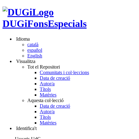
DUGiFonsEspecials
Idioma
català
español
English
Visualitza
Tot el Repositori
Comunitats i col·leccions
Data de creació
Autor/a
Títols
Matèries
Aquesta col·lecció
Data de creació
Autor/a
Títols
Matèries
Identifica't
Usuaris UdG