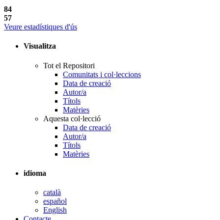
84
57
Veure estadístiques d'ús
Visualitza
Tot el Repositori
Comunitats i col·leccions
Data de creació
Autor/a
Títols
Matèries
Aquesta col·lecció
Data de creació
Autor/a
Títols
Matèries
idioma
català
español
English
Contacte