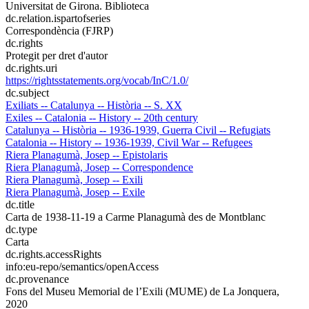
Universitat de Girona. Biblioteca
dc.relation.ispartofseries
Correspondència (FJRP)
dc.rights
Protegit per dret d'autor
dc.rights.uri
https://rightsstatements.org/vocab/InC/1.0/
dc.subject
Exiliats -- Catalunya -- Història -- S. XX
Exiles -- Catalonia -- History -- 20th century
Catalunya -- Història -- 1936-1939, Guerra Civil -- Refugiats
Catalonia -- History -- 1936-1939, Civil War -- Refugees
Riera Planagumà, Josep -- Epistolaris
Riera Planagumà, Josep -- Correspondence
Riera Planagumà, Josep -- Exili
Riera Planagumà, Josep -- Exile
dc.title
Carta de 1938-11-19 a Carme Planagumà des de Montblanc
dc.type
Carta
dc.rights.accessRights
info:eu-repo/semantics/openAccess
dc.provenance
Fons del Museu Memorial de l’Exili (MUME) de La Jonquera,
2020