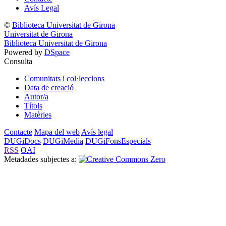
Avís Legal
©
Biblioteca Universitat de Girona
Universitat de Girona
Biblioteca Universitat de Girona
Powered by
DSpace
Consulta
Comunitats i col·leccions
Data de creació
Autor/a
Títols
Matèries
Contacte
Mapa del web
Avís legal
DUGiDocs
DUGiMedia
DUGiFonsEspecials
RSS
OAI
Metadades subjectes a: