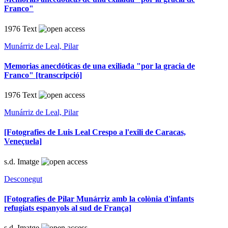
Franco"
1976
Text
Munárriz de Leal, Pilar
Memorias anecdóticas de una exiliada "por la gracia de
Franco" [transcripció]
1976
Text
Munárriz de Leal, Pilar
[Fotografies de Luis Leal Crespo a l'exili de Caracas,
Veneçuela]
s.d.
Imatge
Desconegut
[Fotografies de Pilar Munárriz amb la colònia d'infants
refugiats espanyols al sud de França]
s.d.
Imatge