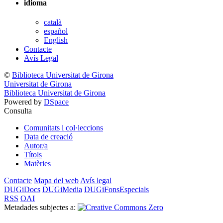
idioma
català
español
English
Contacte
Avís Legal
©
Biblioteca Universitat de Girona
Universitat de Girona
Biblioteca Universitat de Girona
Powered by
DSpace
Consulta
Comunitats i col·leccions
Data de creació
Autor/a
Títols
Matèries
Contacte
Mapa del web
Avís legal
DUGiDocs
DUGiMedia
DUGiFonsEspecials
RSS
OAI
Metadades subjectes a: