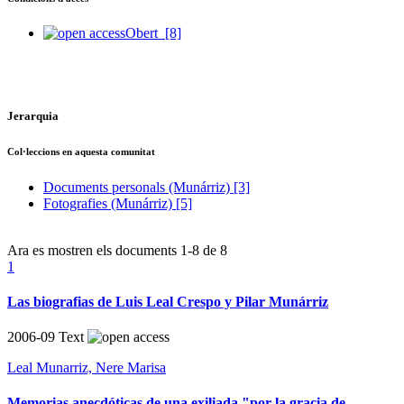
Obert
[8]
Jerarquia
Col·leccions en aquesta comunitat
Documents personals (Munárriz)
[3]
Fotografies (Munárriz)
[5]
Ara es mostren els documents
1-8
de
8
1
Las biografias de Luis Leal Crespo y Pilar Munárriz
2006-09
Text
Leal Munarriz, Nere Marisa
Memorias anecdóticas de una exiliada "por la gracia de