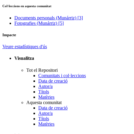
Col·leccions en aquesta comunitat
Documents personals (Munárriz)
[3]
Fotografies (Munárriz)
[5]
Impacte
Veure estadístiques d'ús
Visualitza
Tot el Repositori
Comunitats i col·leccions
Data de creació
Autor/a
Títols
Matèries
Aquesta comunitat
Data de creació
Autor/a
Títols
Matèries