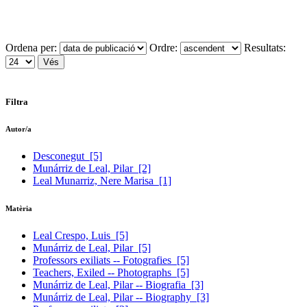
Ordena per:
Ordre:
Resultats:
Filtra
Autor/a
Desconegut
[5]
Munárriz de Leal, Pilar
[2]
Leal Munarriz, Nere Marisa
[1]
Matèria
Leal Crespo, Luis
[5]
Munárriz de Leal, Pilar
[5]
Professors exiliats -- Fotografies
[5]
Teachers, Exiled -- Photographs
[5]
Munárriz de Leal, Pilar -- Biografia
[3]
Munárriz de Leal, Pilar -- Biography
[3]