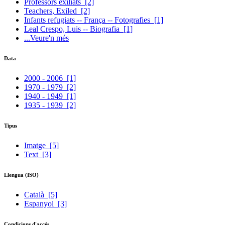
Professors exiliats
[2]
Teachers, Exiled
[2]
Infants refugiats -- França -- Fotografies
[1]
Leal Crespo, Luis -- Biografia
[1]
...Veure'n més
Data
2000 - 2006
[1]
1970 - 1979
[2]
1940 - 1949
[1]
1935 - 1939
[2]
Tipus
Imatge
[5]
Text
[3]
Llengua (ISO)
Català
[5]
Espanyol
[3]
Condicions d'accés