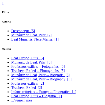
1
Filtra
Autor/a
Desconegut
[5]
Munárriz de Leal, Pilar
[2]
Leal Munarriz, Nere Marisa
[1]
Matèria
Leal Crespo, Luis
[5]
Munárriz de Leal, Pilar
[5]
Professors exiliats -- Fotografies
[5]
Teachers, Exiled -- Photographs
[5]
Munárriz de Leal, Pilar -- Biografia
[3]
Munárriz de Leal, Pilar -- Biography
[3]
Professors exiliats
[2]
Teachers, Exiled
[2]
Infants refugiats -- França -- Fotografies
[1]
Leal Crespo, Luis -- Biografia
[1]
...Veure'n més