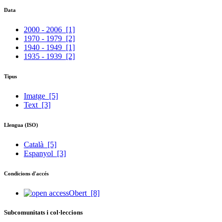
Data
2000 - 2006
[1]
1970 - 1979
[2]
1940 - 1949
[1]
1935 - 1939
[2]
Tipus
Imatge
[5]
Text
[3]
Llengua (ISO)
Català
[5]
Espanyol
[3]
Condicions d'accés
Obert
[8]
Subcomunitats i col·leccions