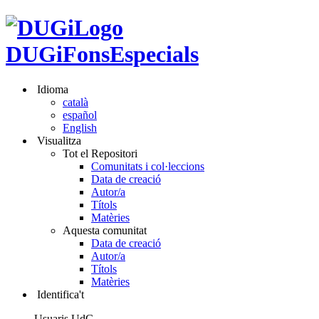
DUGiFonsEspecials
Idioma
català
español
English
Visualitza
Tot el Repositori
Comunitats i col·leccions
Data de creació
Autor/a
Títols
Matèries
Aquesta comunitat
Data de creació
Autor/a
Títols
Matèries
Identifica't
Usuaris UdG