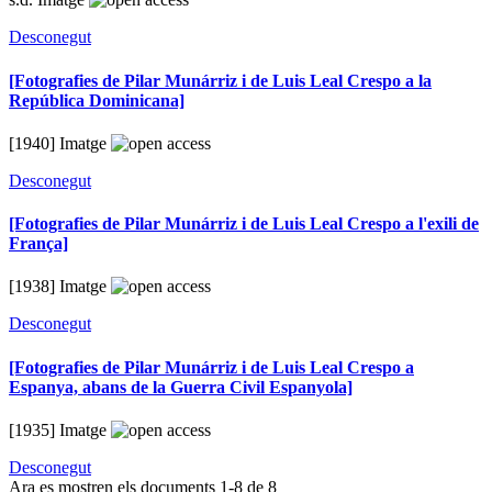
Desconegut
[Fotografies de Pilar Munárriz i de Luis Leal Crespo a la
República Dominicana]
[1940]
Imatge
Desconegut
[Fotografies de Pilar Munárriz i de Luis Leal Crespo a l'exili de
França]
[1938]
Imatge
Desconegut
[Fotografies de Pilar Munárriz i de Luis Leal Crespo a
Espanya, abans de la Guerra Civil Espanyola]
[1935]
Imatge
Desconegut
Ara es mostren els documents
1-8
de
8