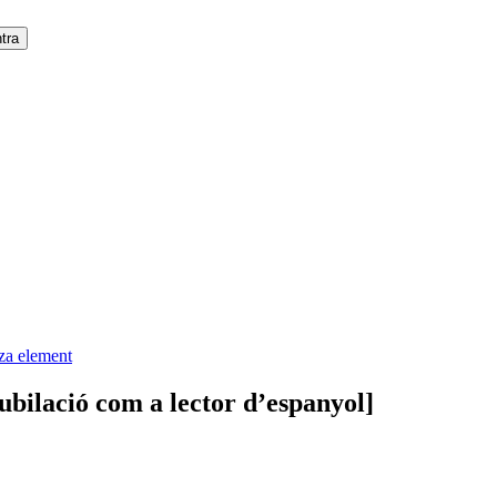
tza element
jubilació com a lector d’espanyol]