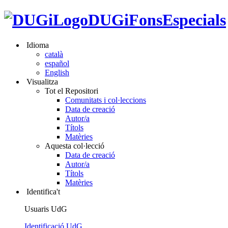
DUGiFonsEspecials
Idioma
català
español
English
Visualitza
Tot el Repositori
Comunitats i col·leccions
Data de creació
Autor/a
Títols
Matèries
Aquesta col·lecció
Data de creació
Autor/a
Títols
Matèries
Identifica't
Usuaris UdG
Identificació UdG