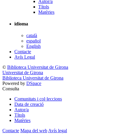
Autor/a
Títols
Matèries
idioma
català
español
English
Contacte
Avís Legal
©
Biblioteca Universitat de Girona
Universitat de Girona
Biblioteca Universitat de Girona
Powered by
DSpace
Consulta
Comunitats i col·leccions
Data de creació
Autor/a
Títols
Matèries
Contacte
Mapa del web
Avís legal