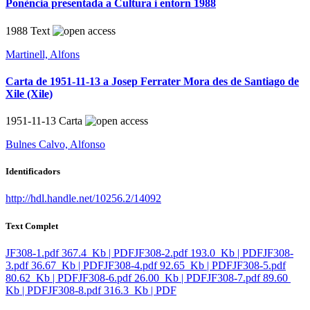
Ponència presentada a Cultura i entorn 1988
1988
Text
Martinell, Alfons
Carta de 1951-11-13 a Josep Ferrater Mora des de Santiago de
Xile (Xile)
1951-11-13
Carta
Bulnes Calvo, Alfonso
Identificadors
http://hdl.handle.net/10256.2/14092
Text Complet
JF308-1.pdf
367.4 Kb | PDF
JF308-2.pdf
193.0 Kb | PDF
JF308-
3.pdf
36.67 Kb | PDF
JF308-4.pdf
92.65 Kb | PDF
JF308-5.pdf
80.62 Kb | PDF
JF308-6.pdf
26.00 Kb | PDF
JF308-7.pdf
89.60
Kb | PDF
JF308-8.pdf
316.3 Kb | PDF