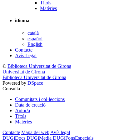
Títols
Matèries
idioma
català
español
English
Contacte
Avís Legal
©
Biblioteca Universitat de Girona
Universitat de Girona
Biblioteca Universitat de Girona
Powered by
DSpace
Consulta
Comunitats i col·leccions
Data de creació
Autor/a
Títols
Matèries
Contacte
Mapa del web
Avís legal
DUGiDocs
DUGiMedia
DUGiFonsEspecials