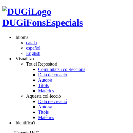
DUGiFonsEspecials
Idioma
català
español
English
Visualitza
Tot el Repositori
Comunitats i col·leccions
Data de creació
Autor/a
Títols
Matèries
Aquesta col·lecció
Data de creació
Autor/a
Títols
Matèries
Identifica't
Usuaris UdG