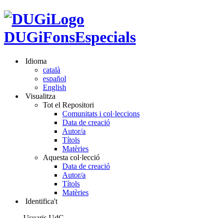
DUGiFonsEspecials
Idioma
català
español
English
Visualitza
Tot el Repositori
Comunitats i col·leccions
Data de creació
Autor/a
Títols
Matèries
Aquesta col·lecció
Data de creació
Autor/a
Títols
Matèries
Identifica't
Usuaris UdG