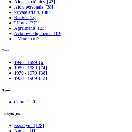
Afers acadèmics
[42]
Afers personals
[38]
Private affairs
[38]
Books
[28]
Llibres
[27]
Agraïments
[20]
Acknowledgements
[19]
...Veure'n més
Data
1990 - 1999
[6]
1980 - 1989
[74]
1970 - 1979
[38]
1960 - 1969
[12]
Tipus
Carta
[130]
Llengua (ISO)
Espanyol
[128]
Anglès
[1]