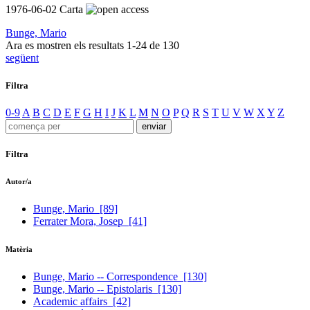
1976-06-02
Carta
Bunge, Mario
Ara es mostren els resultats
1
-
24
de
130
següent
Filtra
0-9
A
B
C
D
E
F
G
H
I
J
K
L
M
N
O
P
Q
R
S
T
U
V
W
X
Y
Z
Filtra
Autor/a
Bunge, Mario
[89]
Ferrater Mora, Josep
[41]
Matèria
Bunge, Mario -- Correspondence
[130]
Bunge, Mario -- Epistolaris
[130]
Academic affairs
[42]