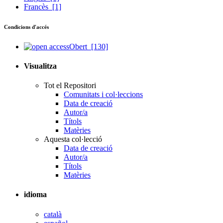
Francès
[1]
Condicions d'accés
Obert
[130]
Visualitza
Tot el Repositori
Comunitats i col·leccions
Data de creació
Autor/a
Títols
Matèries
Aquesta col·lecció
Data de creació
Autor/a
Títols
Matèries
idioma
català