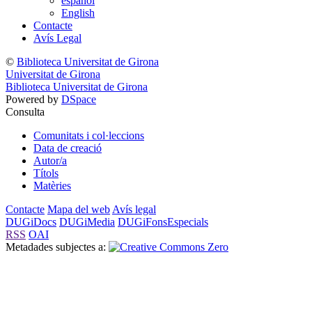
español
English
Contacte
Avís Legal
©
Biblioteca Universitat de Girona
Universitat de Girona
Biblioteca Universitat de Girona
Powered by
DSpace
Consulta
Comunitats i col·leccions
Data de creació
Autor/a
Títols
Matèries
Contacte
Mapa del web
Avís legal
DUGiDocs
DUGiMedia
DUGiFonsEspecials
RSS
OAI
Metadades subjectes a: