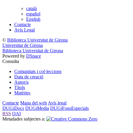
català
español
English
Contacte
Avís Legal
©
Biblioteca Universitat de Girona
Universitat de Girona
Biblioteca Universitat de Girona
Powered by
DSpace
Consulta
Comunitats i col·leccions
Data de creació
Autor/a
Títols
Matèries
Contacte
Mapa del web
Avís legal
DUGiDocs
DUGiMedia
DUGiFonsEspecials
RSS
OAI
Metadades subjectes a: