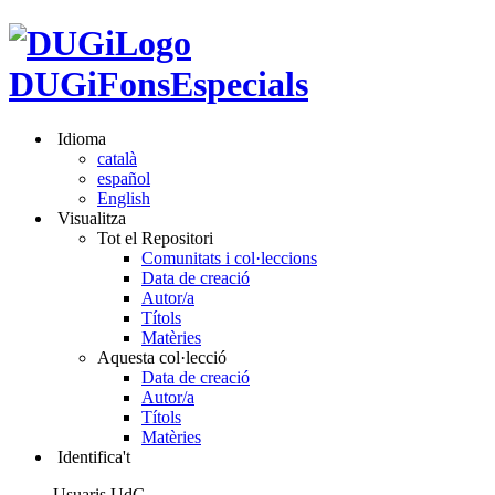
DUGiFonsEspecials
Idioma
català
español
English
Visualitza
Tot el Repositori
Comunitats i col·leccions
Data de creació
Autor/a
Títols
Matèries
Aquesta col·lecció
Data de creació
Autor/a
Títols
Matèries
Identifica't
Usuaris UdG