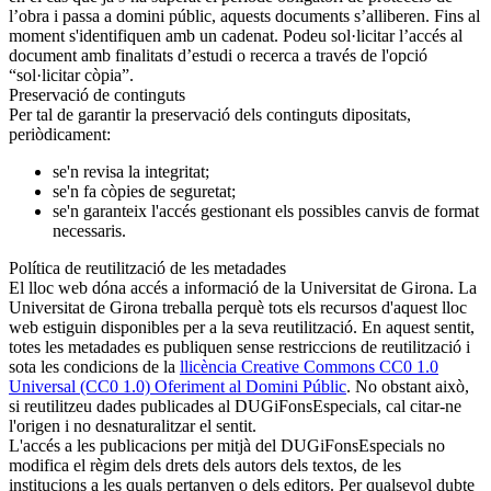
l’obra i passa a domini públic, aquests documents s’alliberen. Fins al
moment s'identifiquen amb un cadenat. Podeu sol·licitar l’accés al
document amb finalitats d’estudi o recerca a través de l'opció
“sol·licitar còpia”.
Preservació de continguts
Per tal de garantir la preservació dels continguts dipositats,
periòdicament:
se'n revisa la integritat;
se'n fa còpies de seguretat;
se'n garanteix l'accés gestionant els possibles canvis de format
necessaris.
Política de reutilització de les metadades
El lloc web dóna accés a informació de la Universitat de Girona. La
Universitat de Girona treballa perquè tots els recursos d'aquest lloc
web estiguin disponibles per a la seva reutilització. En aquest sentit,
totes les metadades es publiquen sense restriccions de reutilització i
sota les condicions de la
llicència Creative Commons CC0 1.0
Universal (CC0 1.0) Oferiment al Domini Públic
. No obstant això,
si reutilitzeu dades publicades al DUGiFonsEspecials, cal citar-ne
l'origen i no desnaturalitzar el sentit.
L'accés a les publicacions per mitjà del DUGiFonsEspecials no
modifica el règim dels drets dels autors dels textos, de les
institucions a les quals pertanyen o dels editors. Per qualsevol dubte