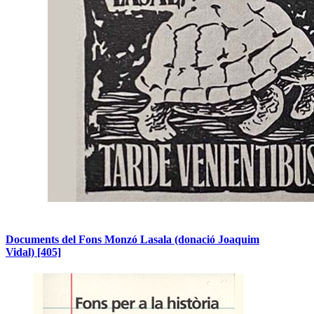
Documents del Fons Monzó Lasala (donació Joaquim
Vidal)
[405]