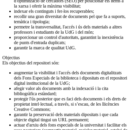
d'optimització de cercadors (SEO) per posicionar els ítems a
la xarxa i oferir la màxima visibilitat;
indexar els continguts i fer-los recuperables;
recollir una gran diversitat de documents pel que fa a suports,
temàtica i tipologia;
permetre la transversalitat, l'accés i ús dels materials a altres
professors i estudiants de la UdG i del món;
proporcionar un control d'autoritats, garantint la inexistència
de punts d'entrada duplicats;
garantir la marca de qualitat UdG.
Objectius
Els objectius del repositori són:
augmentar la visibilitat i l'accés dels documents digitalitzats
dels Fons Especials de la biblioteca i dipositats en el repositori
digital institucional de la UdG;
afegir valor als documents amb la indexació i la cita
bibliogràfica estàndard;
protegir l'ús posterior que es faci dels documents i els drets de
propietat intel·lectual, a través, si s’escau, de les llicències
Creative Commons;
garantir la preservació dels materials dipositats i que cada
objecte digital tingui un URL permanent;
actuar d'arxiu dels fons especials de la universitat i facilitar els