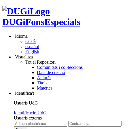
DUGiFonsEspecials
Idioma
català
español
English
Visualitza
Tot el Repositori
Comunitats i col·leccions
Data de creació
Autor/a
Títols
Matèries
Identifica't
Usuaris UdG
Identificació UdG
Usuaris externs