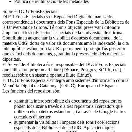
Política de reutilització de les metadades
Sobre el DUGiFonsEspecials
DUGi Fons Especials és el Repositori Digital de manuscrits,
correspondència i documents dels Fons Especials de la Biblioteca de
la Universitat de Girona. Té com a objectiu preservar i difondre
àmpliament les col·leccions especials de la Universitat de Girona.
Contribuint a augmentar la visibilitat d'aquests documents, i de la
mateixa UdG, dotar de valor als documents amb la indexació, la cita
bibliogràfica estàndard i la URL permanent i protegir l'ús posterior
que es faci dels documents, garantint la preservació dels materials
dipositats.
El Servei de Biblioteca és el responsable del DUGi Fons Especials
que utilitza un programari lliure (DSpace, Postgres, SOLR, etc.), i
recolzat sobre un sistema operatiu lliure (Linux).
El DUGi Fons Especials s'integra amb sistemes d'informació com la
Memòria Digital de Catalunya (CSUC), Europeana i Hispana.
Les funcions del repositori són:
garantir la interoperabilitat: els documents del repositori es
poden localitzar a través d'altres repositoris i cercadors que
utilitzen els mateixos estàndards, i a través de Google i altres
cercadors d'internet;
augmentar la visibilitat i l'impacte dels fons i col·leccions
especials de la Biblioteca de la UdG. Aplica tècniques