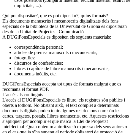
usos posteriors (compartir material, reciclar material, estalvi de
duplicitats, ...).
Qui pot dispositar?, què es pot dipositar?, quins formats?
Els documents manuscrits i mecanoscrits digitalitzats dels fons
especials de la biblioteca de la Universitat de Girona es dipositaran
des de la Unitat de Projectes i Comunicació.
A DUGiFonsEspecials es dipositen els següents materials:
correspondència personal;
articles de premsa manuscrits i mecanoscrits;
fotografies;
discursos de conferències;
llibres i capítols de llibre manuscrits i mecanoscrits;
documents inèdits, etc.
DUGiFonsEspecials accepta tot tipus de formats malgrat que es
recomana el format PDF.
L'accés als continguts
L'accés al DUGiFonsEspecials és lliure, els registres són públics i
oberts a tothom. No obstant això, el text complet a determinats
documents digitals poden tenir algunes restriccions com són les
cartes, targetes, postals, llibres manuscrits, etc. Aquestes restriccions
s’apliquen per acomplir el que marca la Llei de Propietat
intel·lectual. Quan obtenim autorització expressa dels seus autors o
en el cas que ja s’ha superat el període obligatori de protecció de